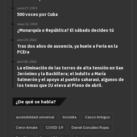
junio 27, 2023
500 voces por Cuba
mayo 12, 2022
¿Monarquía o República? El sábado decides tú
abril 29, 2022
Tras dos años de ausencia, ya huele a Feria en la
PCEra
abril 28, 2022
La eliminación de las torres de alta tensión en San
Jerónimo y la Bachillera; el indulto a María
Salmerón y el apoyo al pueblo saharaui, algunos de
los temas que IU eleva al Pleno de abril.
¿De qué se habla?
accesibilidad universal
bicicleta
Casco Antiguo
Cerro-Amate
COVID-19
Daniel González Rojas