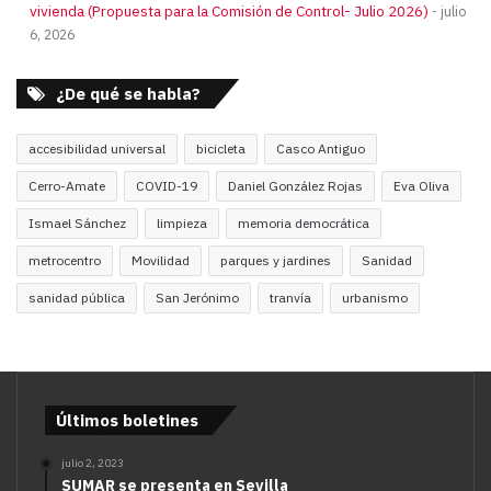
vivienda (Propuesta para la Comisión de Control- Julio 2026)
julio
6, 2026
¿De qué se habla?
accesibilidad universal
bicicleta
Casco Antiguo
Cerro-Amate
COVID-19
Daniel González Rojas
Eva Oliva
Ismael Sánchez
limpieza
memoria democrática
metrocentro
Movilidad
parques y jardines
Sanidad
sanidad pública
San Jerónimo
tranvía
urbanismo
Últimos boletines
julio 2, 2023
SUMAR se presenta en Sevilla