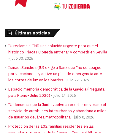
Últimas noticias
IU reclama al IMD una solución urgente para que el
histórico Triaca FC pueda entrenar y competir en Sevilla
julio 30, 2026
Ismael Sánchez (IU) exige a Sanz que “no se apague
por vacaciones” y active un plan de emergencia ante
los cortes de luz en los barrios
julio 22, 2026
Espacio memoria democrática de la Gavidia (Pregunta
para Pleno- Julio 2026)
julio 14, 2026
IU denuncia que la Junta vuelve a recortar en verano el
servicio de autobuses interurbanos y abandona a miles
de usuarios del área metropolitana
julio 8, 2026
Protección de las 102 familias residentes en las
viviendas protegidas de la Avenida Concejal Alberto