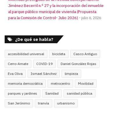
Jiménez Becerril n.º 27 y la incorporación del inmueble
al parque público municipal de vivienda (Propuesta
para la Comisión de Control- Julio 2026)
julio 6, 2026
¿De qué se habla?
accesibilidad universal
bicicleta
Casco Antiguo
Cerro-Amate
COVID-19
Daniel González Rojas
Eva Oliva
Ismael Sánchez
limpieza
memoria democrática
metrocentro
Movilidad
parques y jardines
Sanidad
sanidad pública
San Jerónimo
tranvía
urbanismo