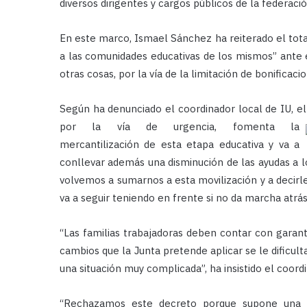
diversos dirigentes y cargos públicos de la federació
En este marco, Ismael Sánchez ha reiterado el total
a las comunidades educativas de los mismos” ante 
otras cosas, por la vía de la limitación de bonificaci
Según ha denunciado el coordinador local de IU, e
por la vía de urgencia,
fomenta la
mercantilización de esta etapa educativa y va a
conllevar además una disminución de las ayudas a lo
volvemos a sumarnos a esta movilización y a decirl
va a seguir teniendo en frente si no da marcha atrás
“Las familias trabajadoras deben contar con garantí
cambios que la Junta pretende aplicar se le dificul
una situación muy complicada”, ha insistido el coord
“Rechazamos este decreto porque supone una ap