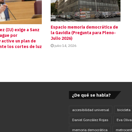
Espacio memoria democrática de
z (IU) exige a Sanz
la Gavidia (Pregunta para Pleno-
pague por
Julio 2026)
 active un plan de
julio 14, 2026
te los cortes de luz
s
¿De qué se habla?
accesibilidad universal
bicicleta
Daniel González Rojas
Eva Oliva
memoria democrática
metrocent