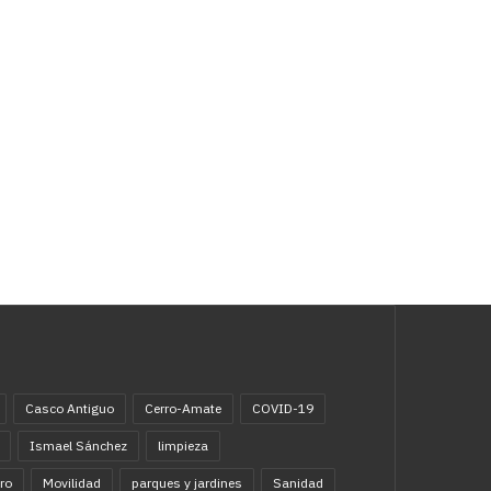
Casco Antiguo
Cerro-Amate
COVID-19
Ismael Sánchez
limpieza
ro
Movilidad
parques y jardines
Sanidad