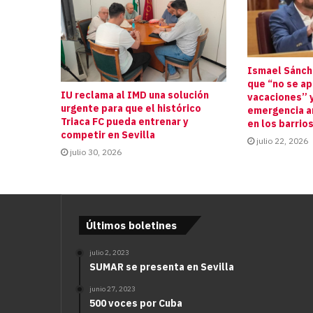
Ismael Sánche
que “no se a
IU reclama al IMD una solución
vacaciones” y
urgente para que el histórico
emergencia an
Triaca FC pueda entrenar y
en los barrio
competir en Sevilla
julio 22, 2026
julio 30, 2026
Últimos boletines
julio 2, 2023
SUMAR se presenta en Sevilla
junio 27, 2023
500 voces por Cuba