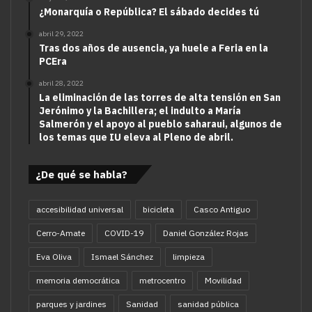
¿Monarquía o República? El sábado decides tú
abril 29, 2022
Tras dos años de ausencia, ya huele a Feria en la
PCEra
abril 28, 2022
La eliminación de las torres de alta tensión en San
Jerónimo y la Bachillera; el indulto a María
Salmerón y el apoyo al pueblo saharaui, algunos de
los temas que IU eleva al Pleno de abril.
¿De qué se habla?
accesibilidad universal
bicicleta
Casco Antiguo
Cerro-Amate
COVID-19
Daniel González Rojas
Eva Oliva
Ismael Sánchez
limpieza
memoria democrática
metrocentro
Movilidad
parques y jardines
Sanidad
sanidad pública