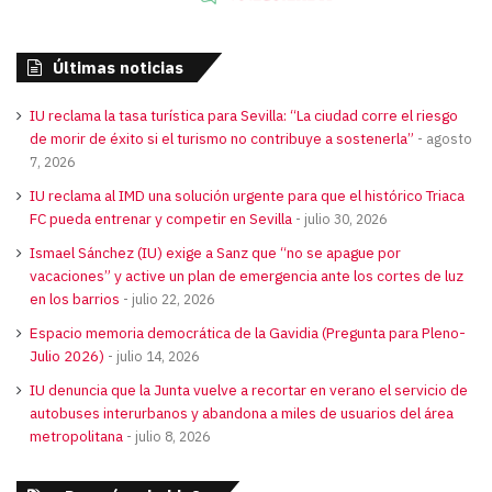
Últimas noticias
IU reclama la tasa turística para Sevilla: “La ciudad corre el riesgo
de morir de éxito si el turismo no contribuye a sostenerla”
agosto
7, 2026
IU reclama al IMD una solución urgente para que el histórico Triaca
FC pueda entrenar y competir en Sevilla
julio 30, 2026
Ismael Sánchez (IU) exige a Sanz que “no se apague por
vacaciones” y active un plan de emergencia ante los cortes de luz
en los barrios
julio 22, 2026
Espacio memoria democrática de la Gavidia (Pregunta para Pleno-
Julio 2026)
julio 14, 2026
IU denuncia que la Junta vuelve a recortar en verano el servicio de
autobuses interurbanos y abandona a miles de usuarios del área
metropolitana
julio 8, 2026