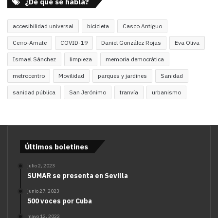
¿De qué se habla?
accesibilidad universal
bicicleta
Casco Antiguo
Cerro-Amate
COVID-19
Daniel González Rojas
Eva Oliva
Ismael Sánchez
limpieza
memoria democrática
metrocentro
Movilidad
parques y jardines
Sanidad
sanidad pública
San Jerónimo
tranvía
urbanismo
Últimos boletines
julio 2, 2023
SUMAR se presenta en Sevilla
junio 27, 2023
500 voces por Cuba
mayo 12, 2022