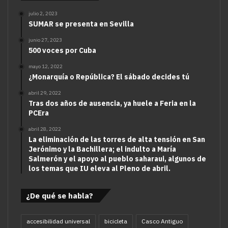
julio 2, 2023
SUMAR se presenta en Sevilla
junio 27, 2023
500 voces por Cuba
mayo 12, 2022
¿Monarquía o República? El sábado decides tú
abril 29, 2022
Tras dos años de ausencia, ya huele a Feria en la
PCEra
abril 28, 2022
La eliminación de las torres de alta tensión en San
Jerónimo y la Bachillera; el indulto a María
Salmerón y el apoyo al pueblo saharaui, algunos de
los temas que IU eleva al Pleno de abril.
¿De qué se habla?
accesibilidad universal
bicicleta
Casco Antiguo