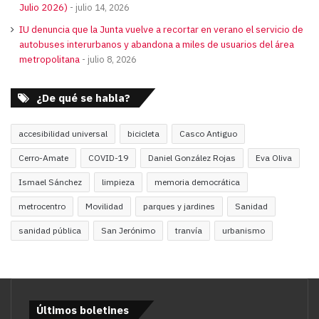
Julio 2026)
julio 14, 2026
IU denuncia que la Junta vuelve a recortar en verano el servicio de
autobuses interurbanos y abandona a miles de usuarios del área
metropolitana
julio 8, 2026
¿De qué se habla?
accesibilidad universal
bicicleta
Casco Antiguo
Cerro-Amate
COVID-19
Daniel González Rojas
Eva Oliva
Ismael Sánchez
limpieza
memoria democrática
metrocentro
Movilidad
parques y jardines
Sanidad
sanidad pública
San Jerónimo
tranvía
urbanismo
Últimos boletines