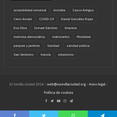
accesibilidad universal
bicicleta
Casco Antiguo
Cerro-Amate
COVID-19
Daniel González Rojas
Eva Oliva
Ismael Sánchez
limpieza
memoria democrática
metrocentro
Movilidad
parques y jardines
Sanidad
sanidad pública
San Jerónimo
tranvía
urbanismo
IU Sevilla ciudad 2026 ::
web@iusevillaciudad.org
::
Aviso legal
::
Política de cookies
Facebook
Twitter
YouTube
Instagram
Telegram