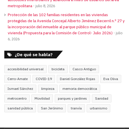
metropolitana
julio 8, 2026
Protección de las 102 familias residentes en las viviendas
protegidas de la Avenida Concejal Alberto Jiménez Becerril n.º 27 y
la incorporación del inmueble al parque público municipal de
vivienda (Propuesta para la Comisión de Control- Julio 2026)
julio
6, 2026
¿De qué se habla?
accesibilidad universal
bicicleta
Casco Antiguo
Cerro-Amate
COVID-19
Daniel González Rojas
Eva Oliva
Ismael Sánchez
limpieza
memoria democrática
metrocentro
Movilidad
parques y jardines
Sanidad
sanidad pública
San Jerónimo
tranvía
urbanismo