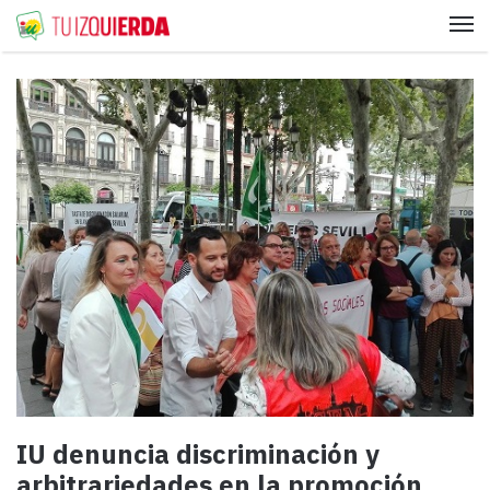
Me
IU denuncia discriminación y
arbitrariedades en la promoción