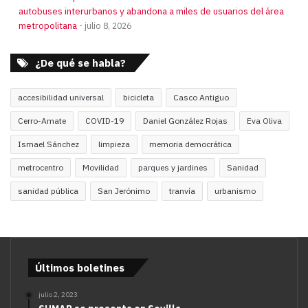
autobuses interurbanos y abandona a miles de usuarios del área
metropolitana
julio 8, 2026
¿De qué se habla?
accesibilidad universal
bicicleta
Casco Antiguo
Cerro-Amate
COVID-19
Daniel González Rojas
Eva Oliva
Ismael Sánchez
limpieza
memoria democrática
metrocentro
Movilidad
parques y jardines
Sanidad
sanidad pública
San Jerónimo
tranvía
urbanismo
Últimos boletines
julio 2, 2023