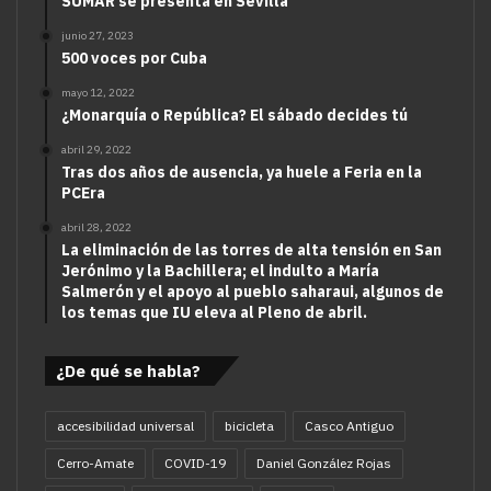
SUMAR se presenta en Sevilla
junio 27, 2023
500 voces por Cuba
mayo 12, 2022
¿Monarquía o República? El sábado decides tú
abril 29, 2022
Tras dos años de ausencia, ya huele a Feria en la
PCEra
abril 28, 2022
La eliminación de las torres de alta tensión en San
Jerónimo y la Bachillera; el indulto a María
Salmerón y el apoyo al pueblo saharaui, algunos de
los temas que IU eleva al Pleno de abril.
¿De qué se habla?
accesibilidad universal
bicicleta
Casco Antiguo
Cerro-Amate
COVID-19
Daniel González Rojas