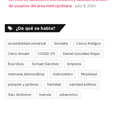
de usuarios del área metropolitana
julio 8, 2026
¿De qué se habla?
accesibilidad universal
bicicleta
Casco Antiguo
Cerro-Amate
COVID-19
Daniel González Rojas
Eva Oliva
Ismael Sánchez
limpieza
memoria democrática
metrocentro
Movilidad
parques y jardines
Sanidad
sanidad pública
San Jerónimo
tranvía
urbanismo