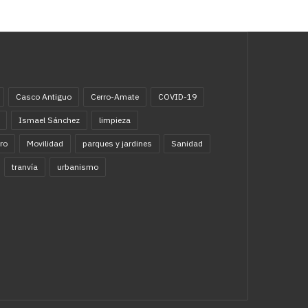
Casco Antiguo
Cerro-Amate
COVID-19
Ismael Sánchez
limpieza
ro
Movilidad
parques y jardines
Sanidad
tranvía
urbanismo