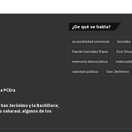
¿De qué se habla?
accesibilidad universal
bicicleta
Daniel González Rojas
Eva Oliva
memoria democrática
metrocent
sanidad pública
San Jerónimo
la PCEra
 San Jerónimo y la Bachillera;
o saharaui, algunos de los