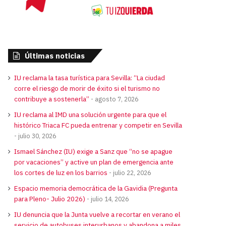
Últimas noticias
IU reclama la tasa turística para Sevilla: “La ciudad
corre el riesgo de morir de éxito si el turismo no
contribuye a sostenerla”
agosto 7, 2026
IU reclama al IMD una solución urgente para que el
histórico Triaca FC pueda entrenar y competir en Sevilla
julio 30, 2026
Ismael Sánchez (IU) exige a Sanz que “no se apague
por vacaciones” y active un plan de emergencia ante
los cortes de luz en los barrios
julio 22, 2026
Espacio memoria democrática de la Gavidia (Pregunta
para Pleno- Julio 2026)
julio 14, 2026
IU denuncia que la Junta vuelve a recortar en verano el
servicio de autobuses interurbanos y abandona a miles