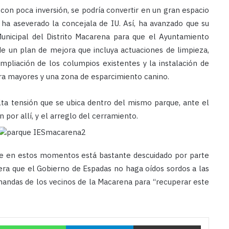
 con poca inversión, se podría convertir en un gran espacio
, ha aseverado la concejala de IU. Así, ha avanzado que su
Municipal del Distrito Macarena para que el Ayuntamiento
 de un plan de mejora que incluya actuaciones de limpieza,
pliación de los columpios existentes y la instalación de
ara mayores y una zona de esparcimiento canino.
 alta tensión que se ubica dentro del mismo parque, ante el
por allí, y
el arreglo del cerramiento.
que en estos momentos está bastante descuidado por parte
era que el Gobierno de Espadas no haga oídos sordos a las
mandas de los vecinos de la Macarena para “recuperar este
Twitter
WhatsApp
Telegram
Compartir por correo