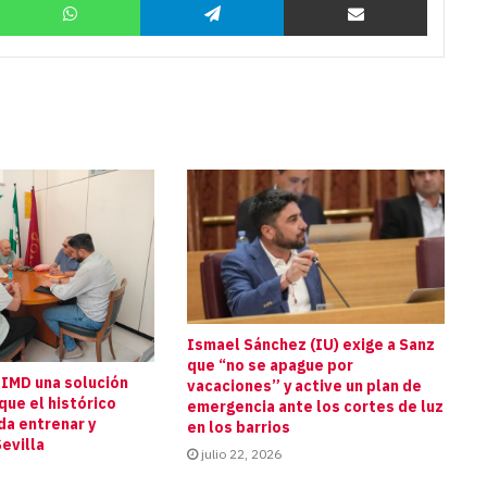
Ismael Sánchez (IU) exige a Sanz
que “no se apague por
 IMD una solución
vacaciones” y active un plan de
que el histórico
emergencia ante los cortes de luz
da entrenar y
en los barrios
evilla
julio 22, 2026