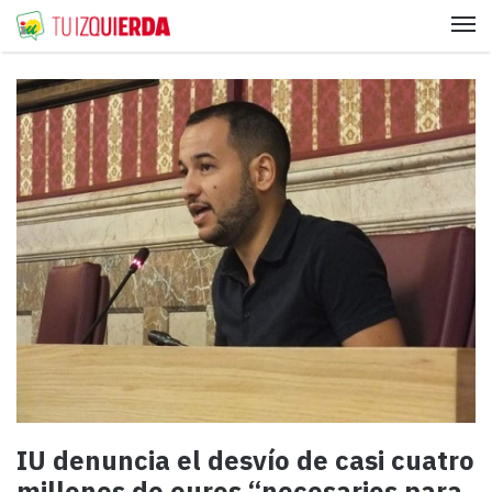
Me
IU denuncia el desvío de casi cuatro
millones de euros “necesarios para