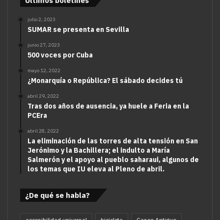
Últimos boletines
julio 2, 2023
SUMAR se presenta en Sevilla
junio 27, 2023
500 voces por Cuba
mayo 12, 2022
¿Monarquía o República? El sábado decides tú
abril 29, 2022
Tras dos años de ausencia, ya huele a Feria en la
PCEra
abril 28, 2022
La eliminación de las torres de alta tensión en San
Jerónimo y la Bachillera; el indulto a María
Salmerón y el apoyo al pueblo saharaui, algunos de
los temas que IU eleva al Pleno de abril.
¿De qué se habla?
accesibilidad universal
bicicleta
Casco Antiguo