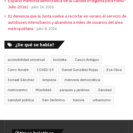
Espacio memoria democrática de la Gavidia (Pregunta para Pleno-
Julio 2026)
julio 14, 2026
IU denuncia que la Junta vuelve a recortar en verano el servicio de
autobuses interurbanos y abandona a miles de usuarios del área
metropolitana
julio 8, 2026
¿De qué se habla?
accesibilidad universal
bicicleta
Casco Antiguo
Cerro-Amate
COVID-19
Daniel González Rojas
Eva Oliva
Ismael Sánchez
limpieza
memoria democrática
metrocentro
Movilidad
parques y jardines
Sanidad
sanidad pública
San Jerónimo
tranvía
urbanismo