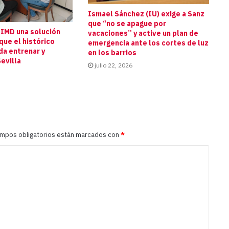
Ismael Sánchez (IU) exige a Sanz
que “no se apague por
 IMD una solución
vacaciones” y active un plan de
que el histórico
emergencia ante los cortes de luz
da entrenar y
en los barrios
evilla
julio 22, 2026
ampos obligatorios están marcados con
*