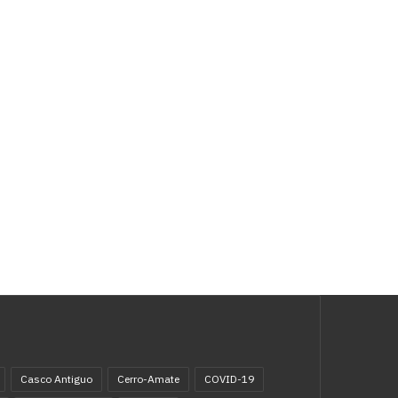
Casco Antiguo
Cerro-Amate
COVID-19