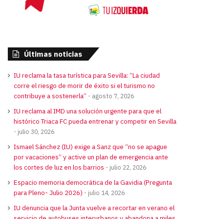
Últimas noticias
IU reclama la tasa turística para Sevilla: “La ciudad
corre el riesgo de morir de éxito si el turismo no
contribuye a sostenerla”
agosto 7, 2026
IU reclama al IMD una solución urgente para que el
histórico Triaca FC pueda entrenar y competir en Sevilla
julio 30, 2026
Ismael Sánchez (IU) exige a Sanz que “no se apague
por vacaciones” y active un plan de emergencia ante
los cortes de luz en los barrios
julio 22, 2026
Espacio memoria democrática de la Gavidia (Pregunta
para Pleno- Julio 2026)
julio 14, 2026
IU denuncia que la Junta vuelve a recortar en verano el
servicio de autobuses interurbanos y abandona a miles