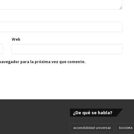
Web
 navegador para la próxima vez que comente.
¿De qué se habla?
accesibilidad universal
bicicleta