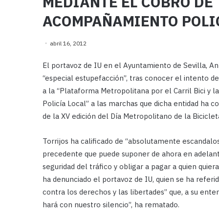
MEDIANTE EL COBRO DE 
ACOMPAÑAMIENTO POLIC
abril 16, 2012
El portavoz de IU en el Ayuntamiento de Sevilla, An
“especial estupefacción”, tras conocer el intento d
a la “Plataforma Metropolitana por el Carril Bici y
Policía Local” a las marchas que dicha entidad ha 
de la XV edición del Día Metropolitano de la Biciclet
Torrijos ha calificado de “absolutamente escandalo
precedente que puede suponer de ahora en adelante en
seguridad del tráfico y obligar a pagar a quien quiera
ha denunciado el portavoz de IU, quien se ha referi
contra los derechos y las libertades” que, a su enten
hará con nuestro silencio”, ha rematado.