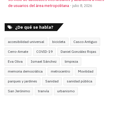
de usuarios del área metropolitana
julio 8, 2026
¿De qué se habla?
accesibilidad universal
bicicleta
Casco Antiguo
Cerro-Amate
COVID-19
Daniel González Rojas
Eva Oliva
Ismael Sánchez
limpieza
memoria democrática
metrocentro
Movilidad
parques y jardines
Sanidad
sanidad pública
San Jerónimo
tranvía
urbanismo