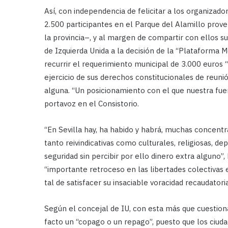
Así, con independencia de felicitar a los organizad
2.500 participantes en el Parque del Alamillo proveni
la provincia–, y al margen de compartir con ellos su
de Izquierda Unida a la decisión de la “Plataforma Me
recurrir el requerimiento municipal de 3.000 euros 
ejercicio de sus derechos constitucionales de reuni
alguna. “Un posicionamiento con el que nuestra fuer
portavoz en el Consistorio.
“En Sevilla hay, ha habido y habrá, muchas concentr
tanto reivindicativas como culturales, religiosas, d
seguridad sin percibir por ello dinero extra alguno”,
“importante retroceso en las libertades colectivas e
tal de satisfacer su insaciable voracidad recaudatoria
Según el concejal de IU, con esta más que cuestiona
facto un “copago o un repago”, puesto que los ciuda