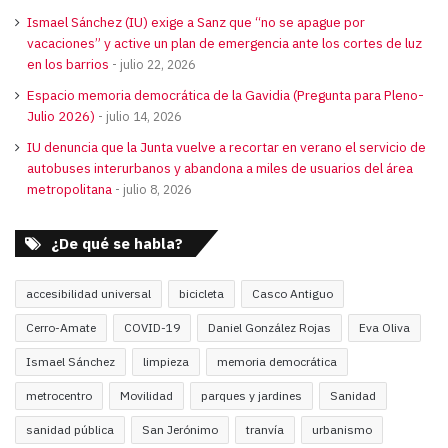
Ismael Sánchez (IU) exige a Sanz que “no se apague por
vacaciones” y active un plan de emergencia ante los cortes de luz
en los barrios
julio 22, 2026
Espacio memoria democrática de la Gavidia (Pregunta para Pleno-
Julio 2026)
julio 14, 2026
IU denuncia que la Junta vuelve a recortar en verano el servicio de
autobuses interurbanos y abandona a miles de usuarios del área
metropolitana
julio 8, 2026
¿De qué se habla?
accesibilidad universal
bicicleta
Casco Antiguo
Cerro-Amate
COVID-19
Daniel González Rojas
Eva Oliva
Ismael Sánchez
limpieza
memoria democrática
metrocentro
Movilidad
parques y jardines
Sanidad
sanidad pública
San Jerónimo
tranvía
urbanismo