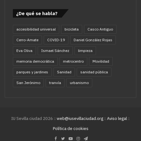
¿De qué se habla?
accesibilidad universal
bicicleta
Casco Antiguo
Cerro-Amate
COVID-19
Daniel González Rojas
Eva Oliva
Ismael Sánchez
limpieza
memoria democrática
metrocentro
Movilidad
parques y jardines
Sanidad
sanidad pública
San Jerónimo
tranvía
urbanismo
IU Sevilla ciudad 2026 ::
web@iusevillaciudad.org
::
Aviso legal
::
Política de cookies
Facebook
Twitter
YouTube
Instagram
Telegram