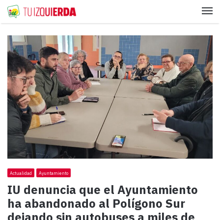
Me
Actualidad
Ayuntamiento
IU denuncia que el Ayuntamiento
ha abandonado al Polígono Sur
dejando sin autobuses a miles de