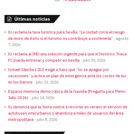
Últimas noticias
IU reclama la tasa turística para Sevilla: “La ciudad corre el riesgo
de morir de éxito si el turismo no contribuye a sostenerla”
agosto
7, 2026
IU reclama al IMD una solución urgente para que el histórico Triaca
FC pueda entrenar y competir en Sevilla
julio 30, 2026
Ismael Sánchez (IU) exige a Sanz que “no se apague por
vacaciones” y active un plan de emergencia ante los cortes de luz
en los barrios
julio 22, 2026
Espacio memoria democrática de la Gavidia (Pregunta para Pleno-
Julio 2026)
julio 14, 2026
IU denuncia que la Junta vuelve a recortar en verano el servicio de
autobuses interurbanos y abandona a miles de usuarios del área
metropolitana
julio 8, 2026