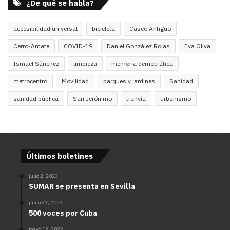
¿De qué se habla?
accesibilidad universal
bicicleta
Casco Antiguo
Cerro-Amate
COVID-19
Daniel González Rojas
Eva Oliva
Ismael Sánchez
limpieza
memoria democrática
metrocentro
Movilidad
parques y jardines
Sanidad
sanidad pública
San Jerónimo
tranvía
urbanismo
Últimos boletines
julio 2, 2023
SUMAR se presenta en Sevilla
junio 27, 2023
500 voces por Cuba
mayo 12, 2022