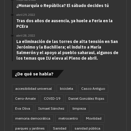
¿Monarquía o República? El sábado decides tú
abril 29, 2022
Tras dos años de ausencia, ya huele a Feria en la
PCEra
abril 28, 2022
La eliminación de las torres de alta tensión en San
Jerónimo y la Bachillera; el indulto a María
Salmerón y el apoyo al pueblo saharaui, algunos de
los temas que IU eleva al Pleno de abril.
¿De qué se habla?
accesibilidad universal
bicicleta
Casco Antiguo
Cerro-Amate
COVID-19
Daniel González Rojas
Eva Oliva
Ismael Sánchez
limpieza
memoria democrática
metrocentro
Movilidad
parques y jardines
Sanidad
sanidad pública