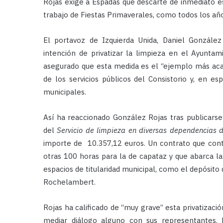
Rojas exige a Espadas que descarte de inmediato esa
trabajo de Fiestas Primaverales, como todos los añ
El portavoz de Izquierda Unida, Daniel Gonzále
intención de privatizar la limpieza en el Ayunta
asegurado que esta medida es el “ejemplo más ac
de los servicios públicos del Consistorio y, en es
municipales.
Así ha reaccionado González Rojas tras publicarse e
del
Servicio de limpieza en diversas dependencias
importe de 10.357,12 euros. Un contrato que cont
otras 100 horas para la de capataz y que abarca la l
espacios de titularidad municipal, como el depósito 
Rochelambert.
Rojas ha calificado de “muy grave” esta privatizaci
mediar diálogo alguno con sus representantes. 