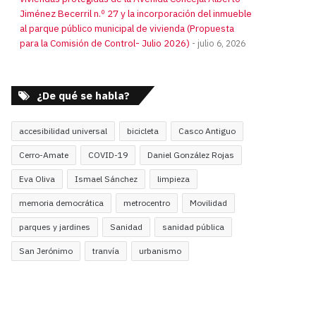
Jiménez Becerril n.º 27 y la incorporación del inmueble
al parque público municipal de vivienda (Propuesta
para la Comisión de Control- Julio 2026)
julio 6, 2026
¿De qué se habla?
accesibilidad universal
bicicleta
Casco Antiguo
Cerro-Amate
COVID-19
Daniel González Rojas
Eva Oliva
Ismael Sánchez
limpieza
memoria democrática
metrocentro
Movilidad
parques y jardines
Sanidad
sanidad pública
San Jerónimo
tranvía
urbanismo