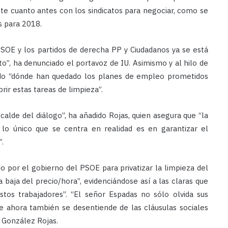
te cuanto antes con los sindicatos para negociar, como se
s para 2018.
SOE y los partidos de derecha PP y Ciudadanos ya se está
to”, ha denunciado el portavoz de IU. Asimismo y al hilo de
tado “dónde han quedado los planes de empleo prometidos
rir estas tareas de limpieza”.
lde del diálogo”, ha añadido Rojas, quien asegura que “la
 lo único que se centra en realidad es en garantizar el
”.
 por el gobierno del PSOE para privatizar la limpieza del
aja del precio/hora”, evidenciándose así a las claras que
estos trabajadores”. “El señor Espadas no sólo olvida sus
ue ahora también se desentiende de las cláusulas sociales
o González Rojas.