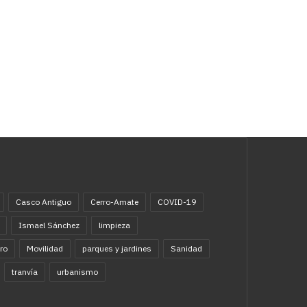
Casco Antiguo
Cerro-Amate
COVID-19
Ismael Sánchez
limpieza
ro
Movilidad
parques y jardines
Sanidad
tranvía
urbanismo