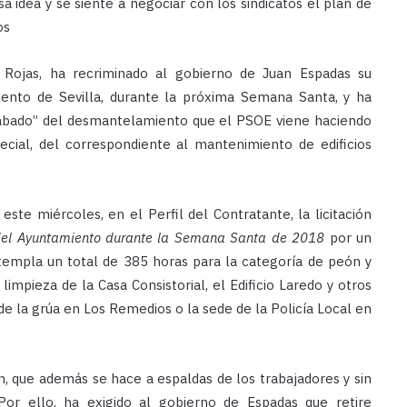
 idea y se siente a negociar con los sindicatos el plan de
os
z Rojas, ha recriminado al gobierno de Juan Espadas su
miento de Sevilla, durante la próxima Semana Santa, y ha
abado” del desmantelamiento que el PSOE viene haciendo
pecial, del correspondiente al mantenimiento de edificios
ste miércoles, en el Perfil del Contratante, la licitación
 del Ayuntamiento durante la Semana Santa de 2018
por un
empla un total de 385 horas para la categoría de peón y
impieza de la Casa Consistorial, el Edificio Laredo y otros
de la grúa en Los Remedios o la sede de la Policía Local en
ón, que además se hace a espaldas de los trabajadores y sin
Por ello, ha exigido al gobierno de Espadas que retire