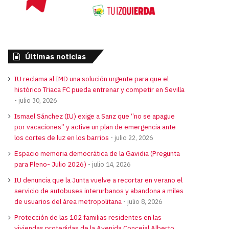
Últimas noticias
IU reclama al IMD una solución urgente para que el
histórico Triaca FC pueda entrenar y competir en Sevilla
julio 30, 2026
Ismael Sánchez (IU) exige a Sanz que “no se apague
por vacaciones” y active un plan de emergencia ante
los cortes de luz en los barrios
julio 22, 2026
Espacio memoria democrática de la Gavidia (Pregunta
para Pleno- Julio 2026)
julio 14, 2026
IU denuncia que la Junta vuelve a recortar en verano el
servicio de autobuses interurbanos y abandona a miles
de usuarios del área metropolitana
julio 8, 2026
Protección de las 102 familias residentes en las
viviendas protegidas de la Avenida Concejal Alberto