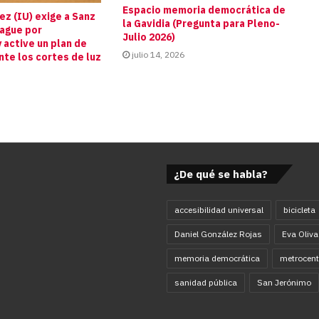
Espacio memoria democrática de
z (IU) exige a Sanz
la Gavidia (Pregunta para Pleno-
pague por
Julio 2026)
 active un plan de
julio 14, 2026
te los cortes de luz
s
¿De qué se habla?
accesibilidad universal
bicicleta
Daniel González Rojas
Eva Oliva
memoria democrática
metrocent
sanidad pública
San Jerónimo