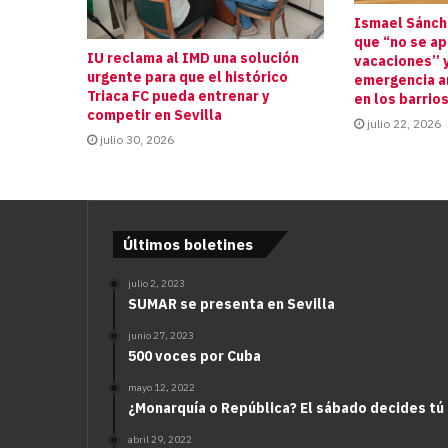
Ismael Sánche
que “no se a
IU reclama al IMD una solución
vacaciones” y
urgente para que el histórico
emergencia an
Triaca FC pueda entrenar y
en los barrio
competir en Sevilla
julio 22, 2026
julio 30, 2026
Últimos boletines
julio 2, 2023
SUMAR se presenta en Sevilla
junio 27, 2023
500 voces por Cuba
mayo 12, 2022
¿Monarquía o República? El sábado decides tú
abril 29, 2022