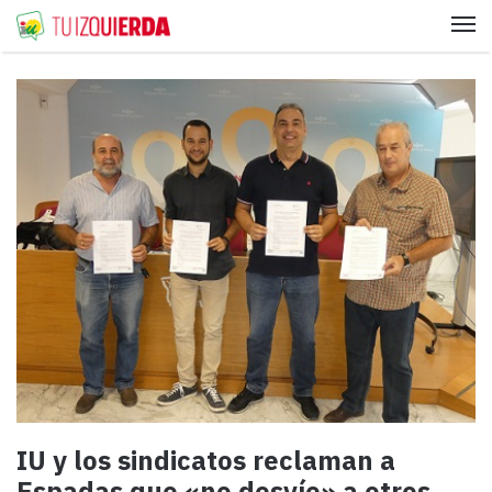
Me
IU y los sindicatos reclaman a
Espadas que «no desvíe» a otros