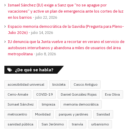
Ismael Sánchez (IU) exige a Sanz que “no se apague por
vacaciones” y active un plan de emergencia ante los cortes de luz
en los barrios
julio 22, 2026
Espacio memoria democrática de la Gavidia (Pregunta para Pleno-
Julio 2026)
julio 14, 2026
IU denuncia que la Junta vuelve a recortar en verano el servicio de
autobuses interurbanos y abandona a miles de usuarios del área
metropolitana
julio 8, 2026
¿De qué se habla?
accesibilidad universal
bicicleta
Casco Antiguo
Cerro-Amate
COVID-19
Daniel González Rojas
Eva Oliva
Ismael Sánchez
limpieza
memoria democrática
metrocentro
Movilidad
parques y jardines
Sanidad
sanidad pública
San Jerónimo
tranvía
urbanismo