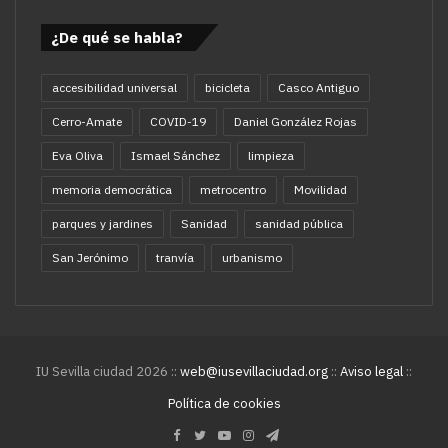
¿De qué se habla?
accesibilidad universal
bicicleta
Casco Antiguo
Cerro-Amate
COVID-19
Daniel González Rojas
Eva Oliva
Ismael Sánchez
limpieza
memoria democrática
metrocentro
Movilidad
parques y jardines
Sanidad
sanidad pública
San Jerónimo
tranvía
urbanismo
IU Sevilla ciudad 2026 ::
web@iusevillaciudad.org
::
Aviso legal
::
Política de cookies
Facebook
Twitter
YouTube
Instagram
Telegram