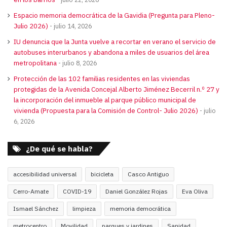
Espacio memoria democrática de la Gavidia (Pregunta para Pleno-
Julio 2026)
julio 14, 2026
IU denuncia que la Junta vuelve a recortar en verano el servicio de
autobuses interurbanos y abandona a miles de usuarios del área
metropolitana
julio 8, 2026
Protección de las 102 familias residentes en las viviendas
protegidas de la Avenida Concejal Alberto Jiménez Becerril n.º 27 y
la incorporación del inmueble al parque público municipal de
vivienda (Propuesta para la Comisión de Control- Julio 2026)
julio
6, 2026
¿De qué se habla?
accesibilidad universal
bicicleta
Casco Antiguo
Cerro-Amate
COVID-19
Daniel González Rojas
Eva Oliva
Ismael Sánchez
limpieza
memoria democrática
metrocentro
Movilidad
parques y jardines
Sanidad