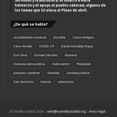
Jerónimo y la Bachillera; el indulto a María
Salmerón y el apoyo al pueblo saharaui, algunos de
los temas que IU eleva al Pleno de abril.
¿De qué se habla?
accesibilidad universal
bicicleta
Casco Antiguo
Cerro-Amate
COVID-19
Daniel González Rojas
Eva Oliva
Ismael Sánchez
limpieza
memoria democrática
metrocentro
Movilidad
parques y jardines
Sanidad
sanidad pública
San Jerónimo
tranvía
urbanismo
IU Sevilla ciudad 2026 ::
web@iusevillaciudad.org
::
Aviso legal
::