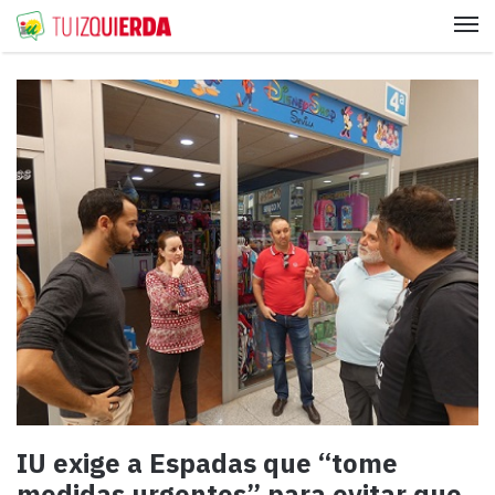
Me
IU exige a Espadas que “tome
medidas urgentes” para evitar que