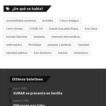
¿De qué se habla?
accesibilidad universal
bicicleta
Casco Antiguo
Cerro-Amate
COVID-19
Daniel González Rojas
Eva Oliva
Ismael Sánchez
limpieza
memoria democrática
metrocentro
Movilidad
parques y jardines
Sanidad
sanidad pública
San Jerónimo
tranvía
urbanismo
Últimos boletines
julio 2, 2023
SUMAR se presenta en Sevilla
junio 27, 2023
500 voces por Cuba