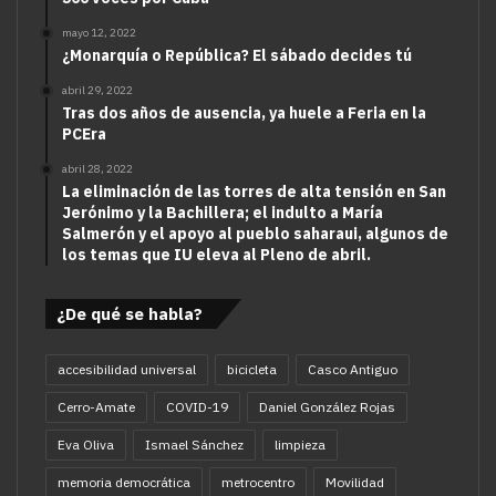
mayo 12, 2022
¿Monarquía o República? El sábado decides tú
abril 29, 2022
Tras dos años de ausencia, ya huele a Feria en la
PCEra
abril 28, 2022
La eliminación de las torres de alta tensión en San
Jerónimo y la Bachillera; el indulto a María
Salmerón y el apoyo al pueblo saharaui, algunos de
los temas que IU eleva al Pleno de abril.
¿De qué se habla?
accesibilidad universal
bicicleta
Casco Antiguo
Cerro-Amate
COVID-19
Daniel González Rojas
Eva Oliva
Ismael Sánchez
limpieza
memoria democrática
metrocentro
Movilidad