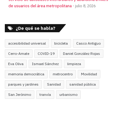
de usuarios del área metropolitana
julio 8, 2026
¿De qué se habla?
accesibilidad universal
bicicleta
Casco Antiguo
Cerro-Amate
COVID-19
Daniel González Rojas
Eva Oliva
Ismael Sánchez
limpieza
memoria democrática
metrocentro
Movilidad
parques y jardines
Sanidad
sanidad pública
San Jerónimo
tranvía
urbanismo