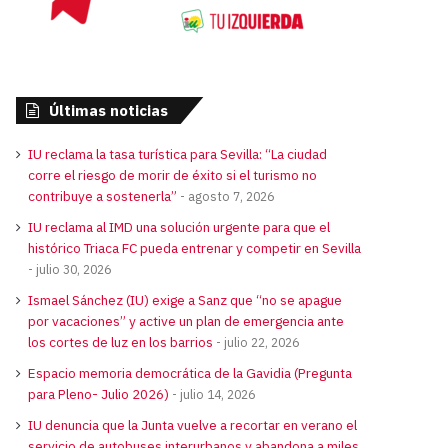
Últimas noticias
IU reclama la tasa turística para Sevilla: “La ciudad
corre el riesgo de morir de éxito si el turismo no
contribuye a sostenerla”
agosto 7, 2026
IU reclama al IMD una solución urgente para que el
histórico Triaca FC pueda entrenar y competir en Sevilla
julio 30, 2026
Ismael Sánchez (IU) exige a Sanz que “no se apague
por vacaciones” y active un plan de emergencia ante
los cortes de luz en los barrios
julio 22, 2026
Espacio memoria democrática de la Gavidia (Pregunta
para Pleno- Julio 2026)
julio 14, 2026
IU denuncia que la Junta vuelve a recortar en verano el
servicio de autobuses interurbanos y abandona a miles