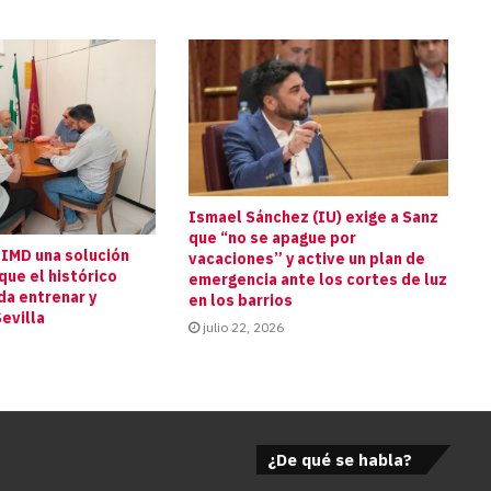
Ismael Sánchez (IU) exige a Sanz
que “no se apague por
 IMD una solución
vacaciones” y active un plan de
que el histórico
emergencia ante los cortes de luz
da entrenar y
en los barrios
evilla
julio 22, 2026
¿De qué se habla?