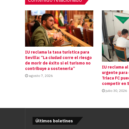
IU reclama la tasa turística para
Sevilla: “La ciudad corre el riesgo
de morir de éxito si el turismo no
IU reclama al
contribuye a sostenerla”
urgente para 
agosto 7, 2026
Triaca FC pue
competir en S
julio 30, 2026
Últimos boletines