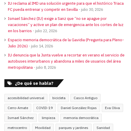
IU reclama al IMD una solución urgente para que el histórico Triaca
FC pueda entrenar y competir en Sevilla
julio 30, 2026
Ismael Sánchez (IU) exige a Sanz que “no se apague por
vacaciones” y active un plan de emergencia ante los cortes de luz
en los barrios
julio 22, 2026
Espacio memoria democrática de la Gavidia (Pregunta para Pleno-
Julio 2026)
julio 14, 2026
IU denuncia que la Junta vuelve a recortar en verano el servicio de
autobuses interurbanos y abandona a miles de usuarios del área
metropolitana
julio 8, 2026
¿De qué se habla?
accesibilidad universal
bicicleta
Casco Antiguo
Cerro-Amate
COVID-19
Daniel González Rojas
Eva Oliva
Ismael Sánchez
limpieza
memoria democrática
metrocentro
Movilidad
parques y jardines
Sanidad