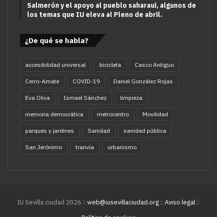
Salmerón y el apoyo al pueblo saharaui, algunos de
los temas que IU eleva al Pleno de abril.
¿De qué se habla?
accesibilidad universal
bicicleta
Casco Antiguo
Cerro-Amate
COVID-19
Daniel González Rojas
Eva Oliva
Ismael Sánchez
limpieza
memoria democrática
metrocentro
Movilidad
parques y jardines
Sanidad
sanidad pública
San Jerónimo
tranvía
urbanismo
IU Sevilla ciudad 2026 ::
web@iusevillaciudad.org
::
Aviso legal
::