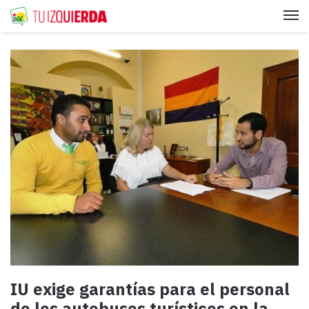
Me
IU exige garantías para el personal
de los autobuses turísticos en la