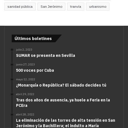
sanidad pública
San Jerónimo
tranvía
urbanismo
Últimos boletines
julio 2, 2023
SUMAR se presenta en Sevilla
junio 27, 2023
500 voces por Cuba
mayo 12, 2022
¿Monarquía o República? El sábado decides tú
abril 29, 2022
Tras dos años de ausencia, ya huele a Feria en la
PCEra
abril 28, 2022
La eliminación de las torres de alta tensión en San
Jerónimo y la Bachillera; el indulto a María