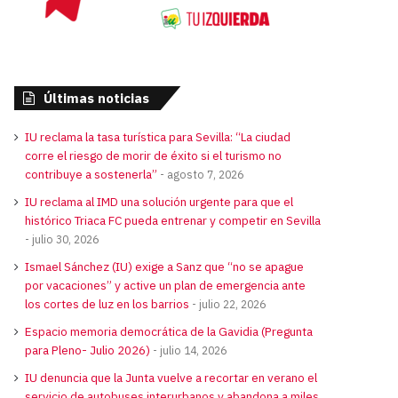
Últimas noticias
IU reclama la tasa turística para Sevilla: “La ciudad
corre el riesgo de morir de éxito si el turismo no
contribuye a sostenerla”
agosto 7, 2026
IU reclama al IMD una solución urgente para que el
histórico Triaca FC pueda entrenar y competir en Sevilla
julio 30, 2026
Ismael Sánchez (IU) exige a Sanz que “no se apague
por vacaciones” y active un plan de emergencia ante
los cortes de luz en los barrios
julio 22, 2026
Espacio memoria democrática de la Gavidia (Pregunta
para Pleno- Julio 2026)
julio 14, 2026
IU denuncia que la Junta vuelve a recortar en verano el
servicio de autobuses interurbanos y abandona a miles