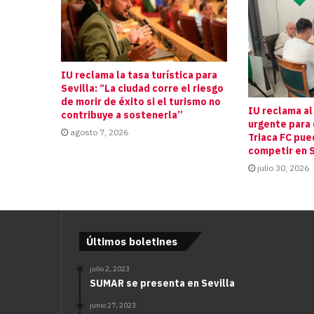
IU reclama la tasa turística para
Sevilla: “La ciudad corre el riesgo
de morir de éxito si el turismo no
IU reclama al
contribuye a sostenerla”
urgente para 
agosto 7, 2026
Triaca FC pue
competir en S
julio 30, 2026
Últimos boletines
julio 2, 2023
SUMAR se presenta en Sevilla
junio 27, 2023