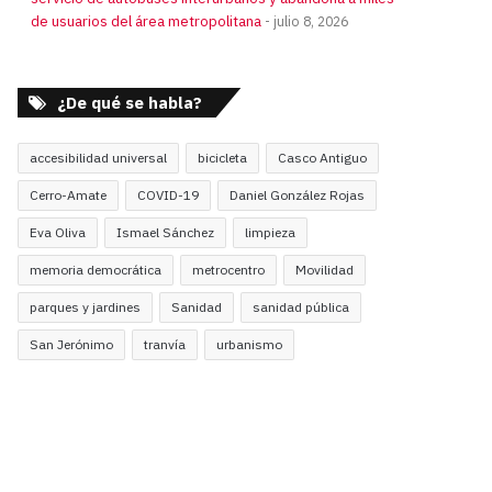
de usuarios del área metropolitana
julio 8, 2026
¿De qué se habla?
accesibilidad universal
bicicleta
Casco Antiguo
Cerro-Amate
COVID-19
Daniel González Rojas
Eva Oliva
Ismael Sánchez
limpieza
memoria democrática
metrocentro
Movilidad
parques y jardines
Sanidad
sanidad pública
San Jerónimo
tranvía
urbanismo