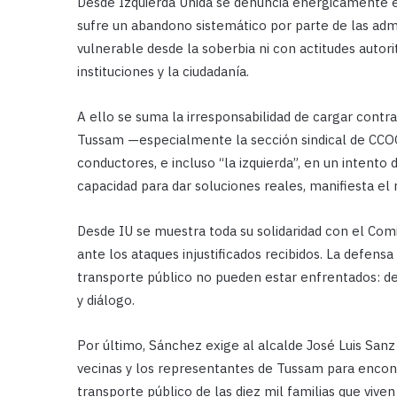
Desde Izquierda Unida se denuncia enérgicamente esa
sufre un abandono sistemático por parte de las admi
vulnerable desde la soberbia ni con actitudes autori
instituciones y la ciudadanía.
A ello se suma la irresponsabilidad de cargar contr
Tussam —especialmente la sección sindical de CCOO—
conductores, e incluso “la izquierda”, en un intento 
capacidad para dar soluciones reales, manifiesta el
Desde IU se muestra toda su solidaridad con el Co
ante los ataques injustificados recibidos. La defensa
transporte público no pueden estar enfrentados: de
y diálogo.
Por último, Sánchez exige al alcalde José Luis Sanz 
vecinas y los representantes de Tussam para encon
transporte público de las diez mil familias que vive