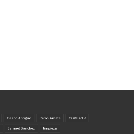
Casco Antiguo
Cerro-Amate
COVID-19
Ismael Sánchez
limpieza