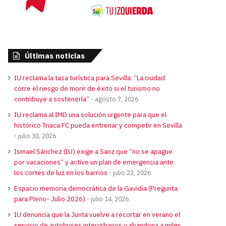
Últimas noticias
IU reclama la tasa turística para Sevilla: “La ciudad
corre el riesgo de morir de éxito si el turismo no
contribuye a sostenerla”
agosto 7, 2026
IU reclama al IMD una solución urgente para que el
histórico Triaca FC pueda entrenar y competir en Sevilla
julio 30, 2026
Ismael Sánchez (IU) exige a Sanz que “no se apague
por vacaciones” y active un plan de emergencia ante
los cortes de luz en los barrios
julio 22, 2026
Espacio memoria democrática de la Gavidia (Pregunta
para Pleno- Julio 2026)
julio 14, 2026
IU denuncia que la Junta vuelve a recortar en verano el
servicio de autobuses interurbanos y abandona a miles