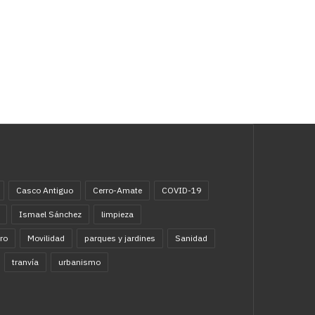
Casco Antiguo
Cerro-Amate
COVID-19
Ismael Sánchez
limpieza
ro
Movilidad
parques y jardines
Sanidad
tranvía
urbanismo