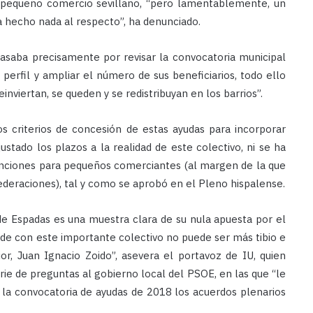
el pequeño comercio sevillano, “pero lamentablemente, un
 hecho nada al respecto”, ha denunciado.
asaba precisamente por revisar la convocatoria municipal
 perfil y ampliar el número de sus beneficiarios, todo ello
einviertan, se queden y se redistribuyan en los barrios”.
os criterios de concesión de estas ayudas para incorporar
stado los plazos a la realidad de este colectivo, ni se ha
enciones para pequeños comerciantes (al margen de la que
federaciones), tal y como se aprobó en el Pleno hispalense.
de Espadas es una muestra clara de su nula apuesta por el
de con este importante colectivo no puede ser más tibio e
or, Juan Ignacio Zoido”, asevera el portavoz de IU, quien
ie de preguntas al gobierno local del PSOE, en las que “le
la convocatoria de ayudas de 2018 los acuerdos plenarios