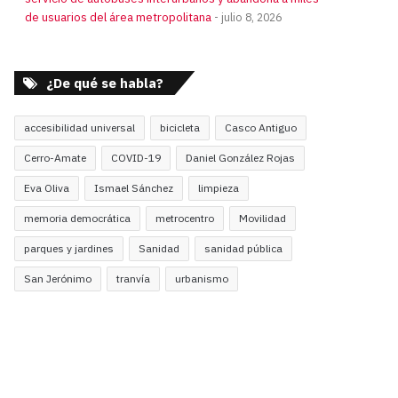
de usuarios del área metropolitana
julio 8, 2026
¿De qué se habla?
accesibilidad universal
bicicleta
Casco Antiguo
Cerro-Amate
COVID-19
Daniel González Rojas
Eva Oliva
Ismael Sánchez
limpieza
memoria democrática
metrocentro
Movilidad
parques y jardines
Sanidad
sanidad pública
San Jerónimo
tranvía
urbanismo