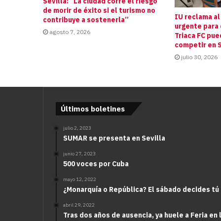
Sevilla: “La ciudad corre el riesgo
de morir de éxito si el turismo no
IU reclama al
contribuye a sostenerla”
urgente para 
agosto 7, 2026
Triaca FC pue
competir en S
julio 30, 2026
Últimos boletines
julio 2, 2023
SUMAR se presenta en Sevilla
junio 27, 2023
500 voces por Cuba
mayo 12, 2022
¿Monarquía o República? El sábado decides tú
abril 29, 2022
Tras dos años de ausencia, ya huele a Feria en 