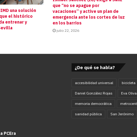
que “no se apague por
 IMD una solución
vacaciones” y active un plan de
que el histórico
emergencia ante los cortes de luz
da entrenar y
en los barrios
evilla
julio 22, 2026
¿De qué se habla?
accesibilidad universal
bicicleta
Daniel González Rojas
Eva Oliva
memoria democrática
metrocent
sanidad pública
San Jerónimo
la PCEra