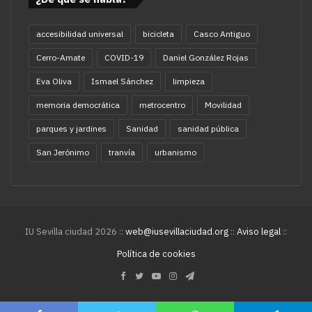
accesibilidad universal
bicicleta
Casco Antiguo
Cerro-Amate
COVID-19
Daniel González Rojas
Eva Oliva
Ismael Sánchez
limpieza
memoria democrática
metrocentro
Movilidad
parques y jardines
Sanidad
sanidad pública
San Jerónimo
tranvía
urbanismo
IU Sevilla ciudad 2026 ::
web@iusevillaciudad.org
::
Aviso legal
::
Política de cookies
Facebook
Twitter
YouTube
Instagram
Telegram