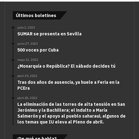
Últimos boletines
julio 2, 2023
SUMAR se presenta en Sevilla
junio 27, 2023
500 voces por Cuba
mayo 12, 2022
¿Monarquía o República? El sábado decides tú
abril 29, 2022
Tras dos años de ausencia, ya huele a Feria en la
PCEra
abril 28, 2022
La eliminación de las torres de alta tensión en San
Jerónimo y la Bachillera; el indulto a María
Salmerón y el apoyo al pueblo saharaui, algunos de
los temas que IU eleva al Pleno de abril.
¿De qué se habla?