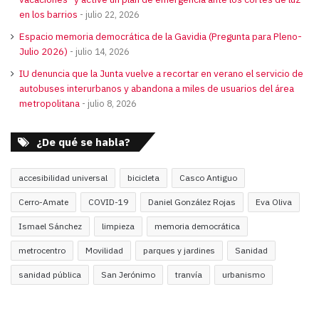
en los barrios
julio 22, 2026
Espacio memoria democrática de la Gavidia (Pregunta para Pleno-
Julio 2026)
julio 14, 2026
IU denuncia que la Junta vuelve a recortar en verano el servicio de
autobuses interurbanos y abandona a miles de usuarios del área
metropolitana
julio 8, 2026
¿De qué se habla?
accesibilidad universal
bicicleta
Casco Antiguo
Cerro-Amate
COVID-19
Daniel González Rojas
Eva Oliva
Ismael Sánchez
limpieza
memoria democrática
metrocentro
Movilidad
parques y jardines
Sanidad
sanidad pública
San Jerónimo
tranvía
urbanismo