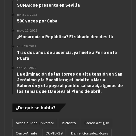
SUMAR se presenta en Sevilla
junio 27, 2023
500 voces por Cuba
mayo 12, 2022
¿Monarquía o República? El sábado decides tú
abril 29, 2022
Tras dos años de ausencia, ya huele a Feria en la
PCEra
abril 28, 2022
La eliminación de las torres de alta tensión en San
Jerónimo y la Bachillera; el indulto a María
Salmerón y el apoyo al pueblo saharaui, algunos de
los temas que IU eleva al Pleno de abril.
¿De qué se habla?
accesibilidad universal
bicicleta
Casco Antiguo
Cerro-Amate
COVID-19
Daniel González Rojas