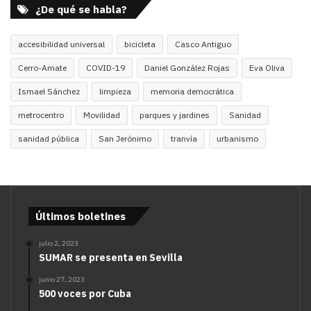
¿De qué se habla?
accesibilidad universal
bicicleta
Casco Antiguo
Cerro-Amate
COVID-19
Daniel González Rojas
Eva Oliva
Ismael Sánchez
limpieza
memoria democrática
metrocentro
Movilidad
parques y jardines
Sanidad
sanidad pública
San Jerónimo
tranvía
urbanismo
Últimos boletines
julio 2, 2023
SUMAR se presenta en Sevilla
junio 27, 2023
500 voces por Cuba