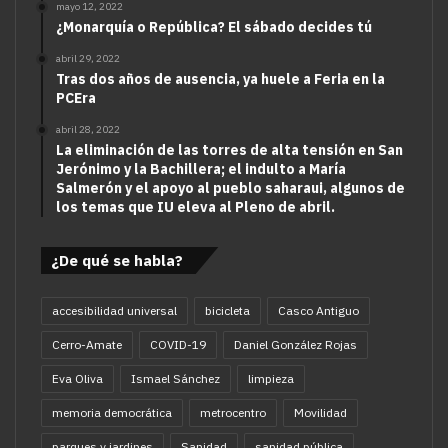
mayo 12, 2022
¿Monarquía o República? El sábado decides tú
abril 29, 2022
Tras dos años de ausencia, ya huele a Feria en la
PCEra
abril 28, 2022
La eliminación de las torres de alta tensión en San
Jerónimo y la Bachillera; el indulto a María
Salmerón y el apoyo al pueblo saharaui, algunos de
los temas que IU eleva al Pleno de abril.
¿De qué se habla?
accesibilidad universal
bicicleta
Casco Antiguo
Cerro-Amate
COVID-19
Daniel González Rojas
Eva Oliva
Ismael Sánchez
limpieza
memoria democrática
metrocentro
Movilidad
parques y jardines
Sanidad
sanidad pública