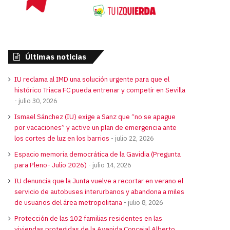
Últimas noticias
IU reclama al IMD una solución urgente para que el
histórico Triaca FC pueda entrenar y competir en Sevilla
julio 30, 2026
Ismael Sánchez (IU) exige a Sanz que “no se apague
por vacaciones” y active un plan de emergencia ante
los cortes de luz en los barrios
julio 22, 2026
Espacio memoria democrática de la Gavidia (Pregunta
para Pleno- Julio 2026)
julio 14, 2026
IU denuncia que la Junta vuelve a recortar en verano el
servicio de autobuses interurbanos y abandona a miles
de usuarios del área metropolitana
julio 8, 2026
Protección de las 102 familias residentes en las
viviendas protegidas de la Avenida Concejal Alberto