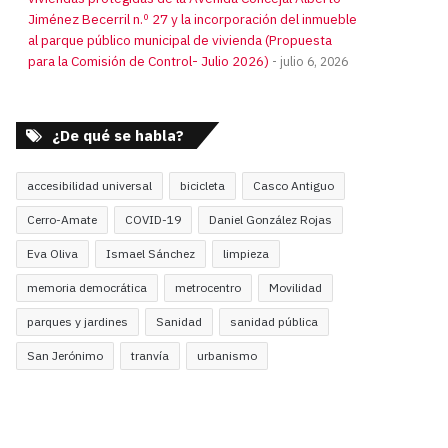
Jiménez Becerril n.º 27 y la incorporación del inmueble
al parque público municipal de vivienda (Propuesta
para la Comisión de Control- Julio 2026)
julio 6, 2026
¿De qué se habla?
accesibilidad universal
bicicleta
Casco Antiguo
Cerro-Amate
COVID-19
Daniel González Rojas
Eva Oliva
Ismael Sánchez
limpieza
memoria democrática
metrocentro
Movilidad
parques y jardines
Sanidad
sanidad pública
San Jerónimo
tranvía
urbanismo