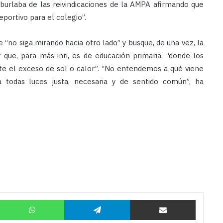
 burlaba de las reivindicaciones de la AMPA afirmando que
eportivo para el colegio”.
e “no siga mirando hacia otro lado” y busque, de una vez, la
que, para más inri, es de educación primaria, “donde los
te el exceso de sol o calor”. “No entendemos a qué viene
 todas luces justa, necesaria y de sentido común”, ha
Twitter
WhatsApp
Telegram
Compartir por correo