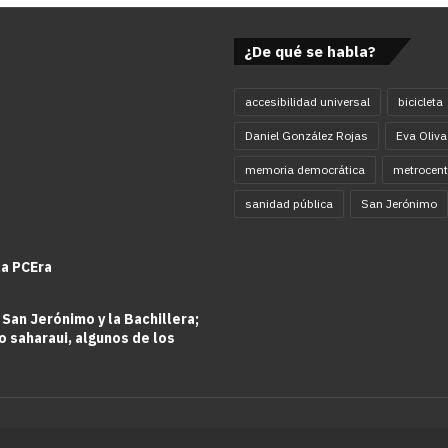
¿De qué se habla?
accesibilidad universal
bicicleta
Daniel González Rojas
Eva Oliva
memoria democrática
metrocent
sanidad pública
San Jerónimo
la PCEra
 San Jerónimo y la Bachillera;
o saharaui, algunos de los