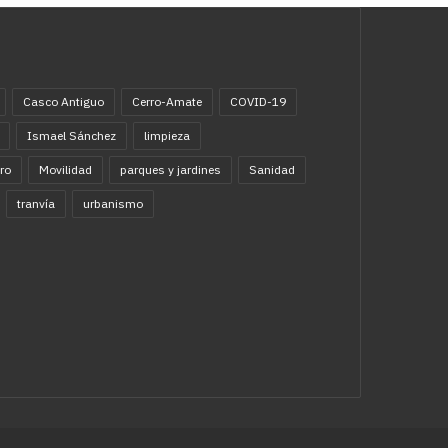
Casco Antiguo
Cerro-Amate
COVID-19
Ismael Sánchez
limpieza
ro
Movilidad
parques y jardines
Sanidad
tranvía
urbanismo