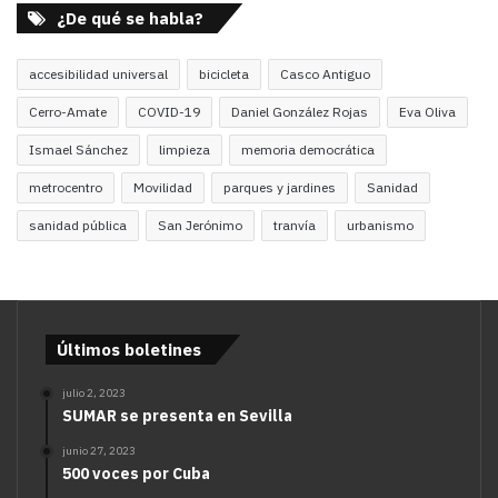
¿De qué se habla?
accesibilidad universal
bicicleta
Casco Antiguo
Cerro-Amate
COVID-19
Daniel González Rojas
Eva Oliva
Ismael Sánchez
limpieza
memoria democrática
metrocentro
Movilidad
parques y jardines
Sanidad
sanidad pública
San Jerónimo
tranvía
urbanismo
Últimos boletines
julio 2, 2023
SUMAR se presenta en Sevilla
junio 27, 2023
500 voces por Cuba