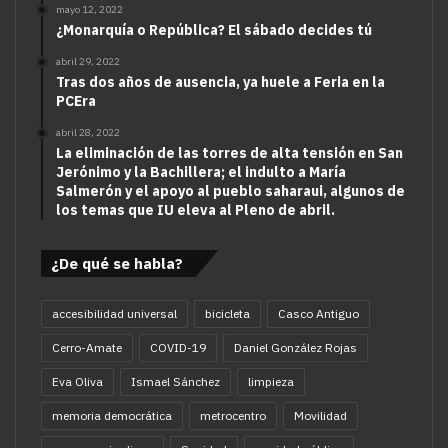
mayo 12, 2022
¿Monarquía o República? El sábado decides tú
abril 29, 2022
Tras dos años de ausencia, ya huele a Feria en la
PCEra
abril 28, 2022
La eliminación de las torres de alta tensión en San
Jerónimo y la Bachillera; el indulto a María
Salmerón y el apoyo al pueblo saharaui, algunos de
los temas que IU eleva al Pleno de abril.
¿De qué se habla?
accesibilidad universal
bicicleta
Casco Antiguo
Cerro-Amate
COVID-19
Daniel González Rojas
Eva Oliva
Ismael Sánchez
limpieza
memoria democrática
metrocentro
Movilidad