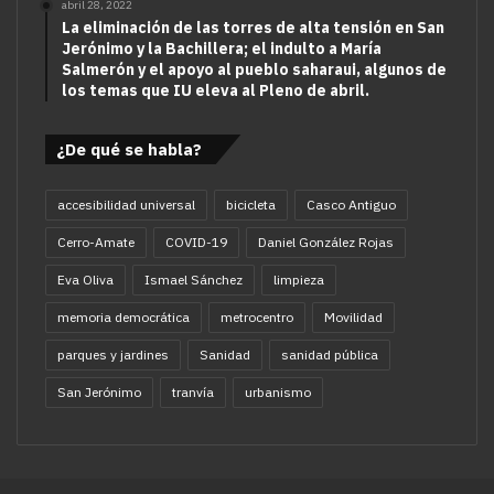
abril 28, 2022
La eliminación de las torres de alta tensión en San
Jerónimo y la Bachillera; el indulto a María
Salmerón y el apoyo al pueblo saharaui, algunos de
los temas que IU eleva al Pleno de abril.
¿De qué se habla?
accesibilidad universal
bicicleta
Casco Antiguo
Cerro-Amate
COVID-19
Daniel González Rojas
Eva Oliva
Ismael Sánchez
limpieza
memoria democrática
metrocentro
Movilidad
parques y jardines
Sanidad
sanidad pública
San Jerónimo
tranvía
urbanismo