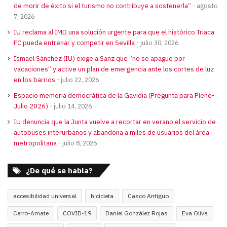
de morir de éxito si el turismo no contribuye a sostenerla”
agosto
7, 2026
IU reclama al IMD una solución urgente para que el histórico Triaca
FC pueda entrenar y competir en Sevilla
julio 30, 2026
Ismael Sánchez (IU) exige a Sanz que “no se apague por
vacaciones” y active un plan de emergencia ante los cortes de luz
en los barrios
julio 22, 2026
Espacio memoria democrática de la Gavidia (Pregunta para Pleno-
Julio 2026)
julio 14, 2026
IU denuncia que la Junta vuelve a recortar en verano el servicio de
autobuses interurbanos y abandona a miles de usuarios del área
metropolitana
julio 8, 2026
¿De qué se habla?
accesibilidad universal
bicicleta
Casco Antiguo
Cerro-Amate
COVID-19
Daniel González Rojas
Eva Oliva