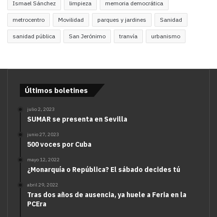
Ismael Sánchez
limpieza
memoria democrática
metrocentro
Movilidad
parques y jardines
Sanidad
sanidad pública
San Jerónimo
tranvía
urbanismo
Últimos boletines
julio 2, 2023
SUMAR se presenta en Sevilla
junio 27, 2023
500 voces por Cuba
mayo 12, 2022
¿Monarquía o República? El sábado decides tú
abril 29, 2022
Tras dos años de ausencia, ya huele a Feria en la
PCEra