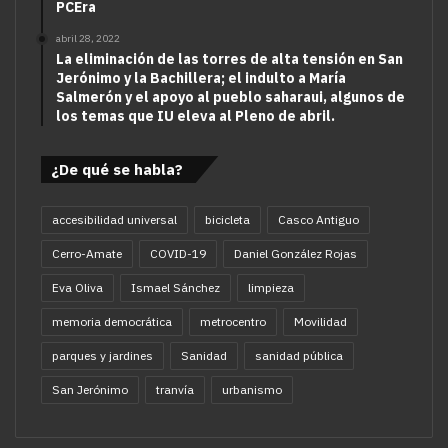
PCEra
abril 28, 2022
La eliminación de las torres de alta tensión en San
Jerónimo y la Bachillera; el indulto a María
Salmerón y el apoyo al pueblo saharaui, algunos de
los temas que IU eleva al Pleno de abril.
¿De qué se habla?
accesibilidad universal
bicicleta
Casco Antiguo
Cerro-Amate
COVID-19
Daniel González Rojas
Eva Oliva
Ismael Sánchez
limpieza
memoria democrática
metrocentro
Movilidad
parques y jardines
Sanidad
sanidad pública
San Jerónimo
tranvía
urbanismo