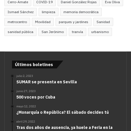
Cerro-Amate
COVID-19
Daniel González Rojas
Eva Oliva
Ismael Sánchez
limpieza
memoria democrática
metrocentro
Movilidad
parques y jardines
Sanidad
sanidad pública
San Jerónimo
tranvía
urbanismo
Últimos boletines
julio 2, 2023
SUMAR se presenta en Sevilla
junio 27, 2023
500 voces por Cuba
mayo 12, 2022
¿Monarquía o República? El sábado decides tú
abril 29, 2022
Tras dos años de ausencia, ya huele a Feria en la