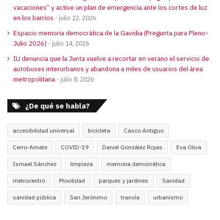
vacaciones” y active un plan de emergencia ante los cortes de luz
en los barrios
julio 22, 2026
Espacio memoria democrática de la Gavidia (Pregunta para Pleno-
Julio 2026)
julio 14, 2026
IU denuncia que la Junta vuelve a recortar en verano el servicio de
autobuses interurbanos y abandona a miles de usuarios del área
metropolitana
julio 8, 2026
¿De qué se habla?
accesibilidad universal
bicicleta
Casco Antiguo
Cerro-Amate
COVID-19
Daniel González Rojas
Eva Oliva
Ismael Sánchez
limpieza
memoria democrática
metrocentro
Movilidad
parques y jardines
Sanidad
sanidad pública
San Jerónimo
tranvía
urbanismo