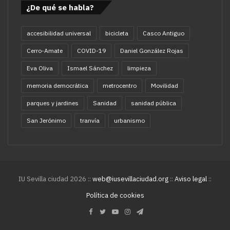
¿De qué se habla?
accesibilidad universal
bicicleta
Casco Antiguo
Cerro-Amate
COVID-19
Daniel González Rojas
Eva Oliva
Ismael Sánchez
limpieza
memoria democrática
metrocentro
Movilidad
parques y jardines
Sanidad
sanidad pública
San Jerónimo
tranvía
urbanismo
IU Sevilla ciudad 2026 ::
web@iusevillaciudad.org
::
Aviso legal
::
Política de cookies
Facebook
Twitter
YouTube
Instagram
Telegram