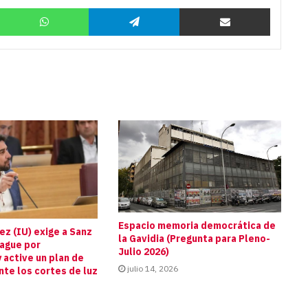
Twitter
WhatsApp
Telegram
Compartir por correo
Espacio memoria democrática de
z (IU) exige a Sanz
la Gavidia (Pregunta para Pleno-
pague por
Julio 2026)
 active un plan de
julio 14, 2026
te los cortes de luz
s