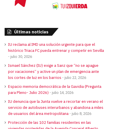
Últimas noticias
IU reclama al IMD una solución urgente para que el
histórico Triaca FC pueda entrenar y competir en Sevilla
julio 30, 2026
Ismael Sánchez (IU) exige a Sanz que “no se apague
por vacaciones” y active un plan de emergencia ante
los cortes de luz en los barrios
julio 22, 2026
Espacio memoria democrática de la Gavidia (Pregunta
para Pleno- Julio 2026)
julio 14, 2026
IU denuncia que la Junta vuelve a recortar en verano el
servicio de autobuses interurbanos y abandona a miles
de usuarios del área metropolitana
julio 8, 2026
Protección de las 102 familias residentes en las
viviendas protegidas de la Avenida Concejal Alberto