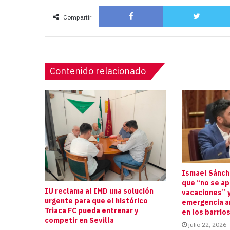
Facebook
Compartir
Contenido relacionado
Ismael Sánche
que “no se a
IU reclama al IMD una solución
vacaciones” y
urgente para que el histórico
emergencia an
Triaca FC pueda entrenar y
en los barrio
competir en Sevilla
julio 22, 2026