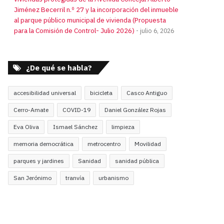
Jiménez Becerril n.º 27 y la incorporación del inmueble
al parque público municipal de vivienda (Propuesta
para la Comisión de Control- Julio 2026)
julio 6, 2026
¿De qué se habla?
accesibilidad universal
bicicleta
Casco Antiguo
Cerro-Amate
COVID-19
Daniel González Rojas
Eva Oliva
Ismael Sánchez
limpieza
memoria democrática
metrocentro
Movilidad
parques y jardines
Sanidad
sanidad pública
San Jerónimo
tranvía
urbanismo