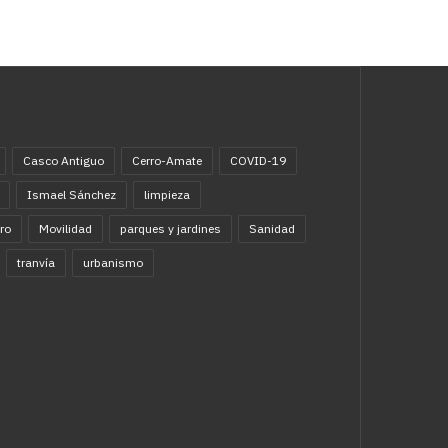
Casco Antiguo
Cerro-Amate
COVID-19
Ismael Sánchez
limpieza
ro
Movilidad
parques y jardines
Sanidad
tranvía
urbanismo