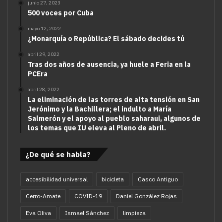
junio 27, 2023
500 voces por Cuba
mayo 12, 2022
¿Monarquía o República? El sábado decides tú
abril 29, 2022
Tras dos años de ausencia, ya huele a Feria en la
PCEra
abril 28, 2022
La eliminación de las torres de alta tensión en San
Jerónimo y la Bachillera; el indulto a María
Salmerón y el apoyo al pueblo saharaui, algunos de
los temas que IU eleva al Pleno de abril.
¿De qué se habla?
accesibilidad universal
bicicleta
Casco Antiguo
Cerro-Amate
COVID-19
Daniel González Rojas
Eva Oliva
Ismael Sánchez
limpieza