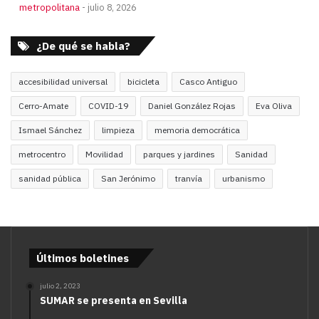
metropolitana
julio 8, 2026
¿De qué se habla?
accesibilidad universal
bicicleta
Casco Antiguo
Cerro-Amate
COVID-19
Daniel González Rojas
Eva Oliva
Ismael Sánchez
limpieza
memoria democrática
metrocentro
Movilidad
parques y jardines
Sanidad
sanidad pública
San Jerónimo
tranvía
urbanismo
Últimos boletines
julio 2, 2023
SUMAR se presenta en Sevilla