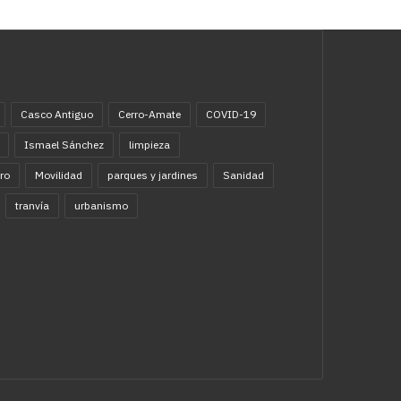
Casco Antiguo
Cerro-Amate
COVID-19
Ismael Sánchez
limpieza
ro
Movilidad
parques y jardines
Sanidad
tranvía
urbanismo