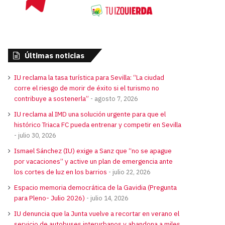
Últimas noticias
IU reclama la tasa turística para Sevilla: “La ciudad
corre el riesgo de morir de éxito si el turismo no
contribuye a sostenerla”
agosto 7, 2026
IU reclama al IMD una solución urgente para que el
histórico Triaca FC pueda entrenar y competir en Sevilla
julio 30, 2026
Ismael Sánchez (IU) exige a Sanz que “no se apague
por vacaciones” y active un plan de emergencia ante
los cortes de luz en los barrios
julio 22, 2026
Espacio memoria democrática de la Gavidia (Pregunta
para Pleno- Julio 2026)
julio 14, 2026
IU denuncia que la Junta vuelve a recortar en verano el
servicio de autobuses interurbanos y abandona a miles