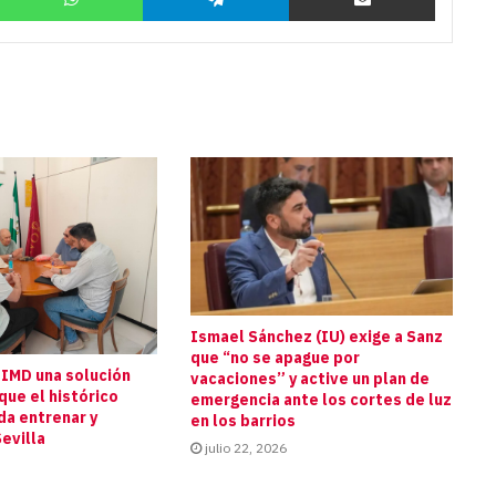
Ismael Sánchez (IU) exige a Sanz
que “no se apague por
 IMD una solución
vacaciones” y active un plan de
que el histórico
emergencia ante los cortes de luz
da entrenar y
en los barrios
evilla
julio 22, 2026