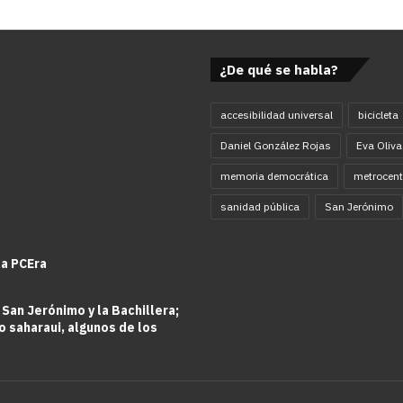
¿De qué se habla?
accesibilidad universal
bicicleta
Daniel González Rojas
Eva Oliva
memoria democrática
metrocent
sanidad pública
San Jerónimo
la PCEra
 San Jerónimo y la Bachillera;
o saharaui, algunos de los