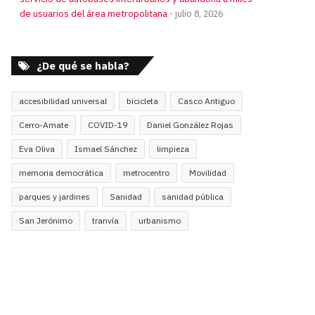
de usuarios del área metropolitana
julio 8, 2026
¿De qué se habla?
accesibilidad universal
bicicleta
Casco Antiguo
Cerro-Amate
COVID-19
Daniel González Rojas
Eva Oliva
Ismael Sánchez
limpieza
memoria democrática
metrocentro
Movilidad
parques y jardines
Sanidad
sanidad pública
San Jerónimo
tranvía
urbanismo