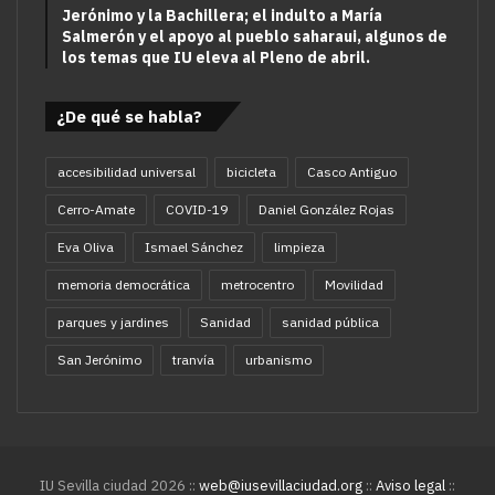
Jerónimo y la Bachillera; el indulto a María
Salmerón y el apoyo al pueblo saharaui, algunos de
los temas que IU eleva al Pleno de abril.
¿De qué se habla?
accesibilidad universal
bicicleta
Casco Antiguo
Cerro-Amate
COVID-19
Daniel González Rojas
Eva Oliva
Ismael Sánchez
limpieza
memoria democrática
metrocentro
Movilidad
parques y jardines
Sanidad
sanidad pública
San Jerónimo
tranvía
urbanismo
IU Sevilla ciudad 2026 ::
web@iusevillaciudad.org
::
Aviso legal
::