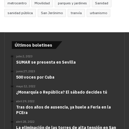
metrocentro
Movilidad
parques y jardines
Sanidad
sanidad pública
San Jerónimo
tranvía
urbanismo
Últimos boletines
julio 2, 2023
SUMAR se presenta en Sevilla
junio 27, 2023
500 voces por Cuba
mayo 12, 2022
¿Monarquía o República? El sábado decides tú
abril 29, 2022
Tras dos años de ausencia, ya huele a Feria en la
PCEra
abril 28, 2022
La eliminación de las torres de alta tensión en San