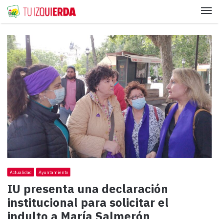
Me
Actualidad
Ayuntamiento
IU presenta una declaración
institucional para solicitar el
indulto a María Salmerón