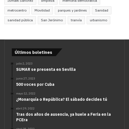
Ismael Sánchez
limpieza
memoria democrática
metrocentro
Movilidad
parques y jardines
Sanidad
sanidad pública
San Jerónimo
tranvía
urbanismo
Últimos boletines
julio 2, 2023
SUMAR se presenta en Sevilla
junio 27, 2023
500 voces por Cuba
mayo 12, 2022
¿Monarquía o República? El sábado decides tú
abril 29, 2022
Tras dos años de ausencia, ya huele a Feria en la
PCEra
abril 28, 2022