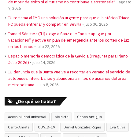
de morir de éxito si el turismo no contribuye a sostenerla”
agosto
7, 2026
IU reclama al IMD una solución urgente para que el histórico Triaca
FC pueda entrenar y competir en Sevilla
julio 30, 2026
Ismael Sánchez (IU) exige a Sanz que “no se apague por
vacaciones” y active un plan de emergencia ante los cortes de luz
en los barrios
julio 22, 2026
Espacio memoria democrática de la Gavidia (Pregunta para Pleno-
Julio 2026)
julio 14, 2026
IU denuncia que la Junta vuelve a recortar en verano el servicio de
autobuses interurbanos y abandona a miles de usuarios del área
metropolitana
julio 8, 2026
¿De qué se habla?
accesibilidad universal
bicicleta
Casco Antiguo
Cerro-Amate
COVID-19
Daniel González Rojas
Eva Oliva