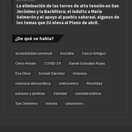
La eliminación de las torres de alta tensión en San
Jerónimo y la Bachillera; el indulto a María
Salmerón y el apoyo al pueblo saharaui, algunos de
los temas que IU eleva al Pleno de abril.
¿De qué se habla?
accesibilidad universal
bicicleta
Casco Antiguo
Cerro-Amate
COVID-19
Daniel González Rojas
Eva Oliva
Ismael Sánchez
limpieza
memoria democrática
metrocentro
Movilidad
parques y jardines
Sanidad
sanidad pública
San Jerónimo
tranvía
urbanismo