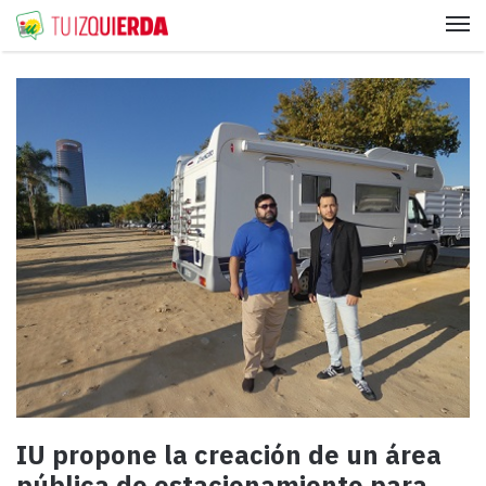
Me
IU propone la creación de un área
pública de estacionamiento para