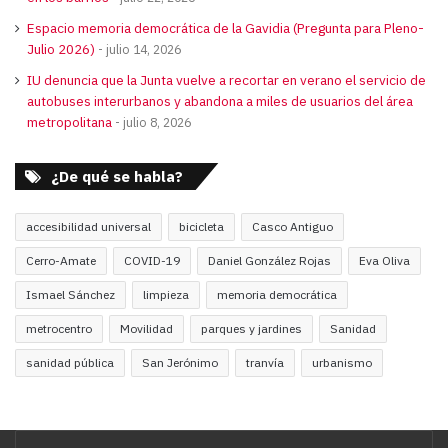
Espacio memoria democrática de la Gavidia (Pregunta para Pleno-
Julio 2026)
julio 14, 2026
IU denuncia que la Junta vuelve a recortar en verano el servicio de
autobuses interurbanos y abandona a miles de usuarios del área
metropolitana
julio 8, 2026
¿De qué se habla?
accesibilidad universal
bicicleta
Casco Antiguo
Cerro-Amate
COVID-19
Daniel González Rojas
Eva Oliva
Ismael Sánchez
limpieza
memoria democrática
metrocentro
Movilidad
parques y jardines
Sanidad
sanidad pública
San Jerónimo
tranvía
urbanismo