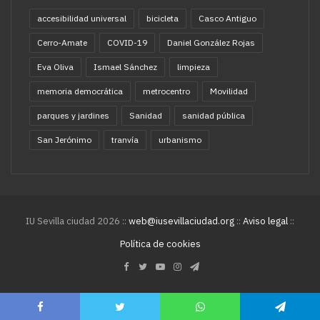
accesibilidad universal
bicicleta
Casco Antiguo
Cerro-Amate
COVID-19
Daniel González Rojas
Eva Oliva
Ismael Sánchez
limpieza
memoria democrática
metrocentro
Movilidad
parques y jardines
Sanidad
sanidad pública
San Jerónimo
tranvía
urbanismo
IU Sevilla ciudad 2026 ::
web@iusevillaciudad.org
::
Aviso legal
::
Política de cookies
Facebook
Twitter
YouTube
Instagram
Telegram