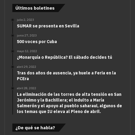
Últimos boletines
julio 2, 2023
SUMAR se presenta en Sevilla
junio 27, 2023
500 voces por Cuba
mayo 12, 2022
¿Monarquía o República? El sábado decides tú
abril 29, 2022
Tras dos años de ausencia, ya huele a Feria en la
PCEra
abril 28, 2022
La eliminación de las torres de alta tensión en San
Jerónimo y la Bachillera; el indulto a María
Salmerón y el apoyo al pueblo saharaui, algunos de
los temas que IU eleva al Pleno de abril.
¿De qué se habla?