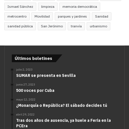
Ismael Sánchez
limpieza
memoria democrática
metrocentro
Movilidad
parques y jardines
Sanidad
sanidad pública
San Jerónimo
tranvía
urbanismo
Últimos boletines
julio 2, 2023
SUMAR se presenta en Sevilla
junio 27, 2023
500 voces por Cuba
mayo 12, 2022
¿Monarquía o República? El sábado decides tú
abril 29, 2022
Tras dos años de ausencia, ya huele a Feria en la
PCEra