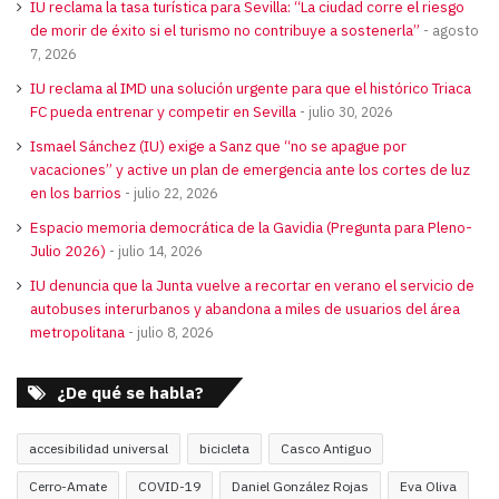
IU reclama la tasa turística para Sevilla: “La ciudad corre el riesgo
de morir de éxito si el turismo no contribuye a sostenerla”
agosto
7, 2026
IU reclama al IMD una solución urgente para que el histórico Triaca
FC pueda entrenar y competir en Sevilla
julio 30, 2026
Ismael Sánchez (IU) exige a Sanz que “no se apague por
vacaciones” y active un plan de emergencia ante los cortes de luz
en los barrios
julio 22, 2026
Espacio memoria democrática de la Gavidia (Pregunta para Pleno-
Julio 2026)
julio 14, 2026
IU denuncia que la Junta vuelve a recortar en verano el servicio de
autobuses interurbanos y abandona a miles de usuarios del área
metropolitana
julio 8, 2026
¿De qué se habla?
accesibilidad universal
bicicleta
Casco Antiguo
Cerro-Amate
COVID-19
Daniel González Rojas
Eva Oliva