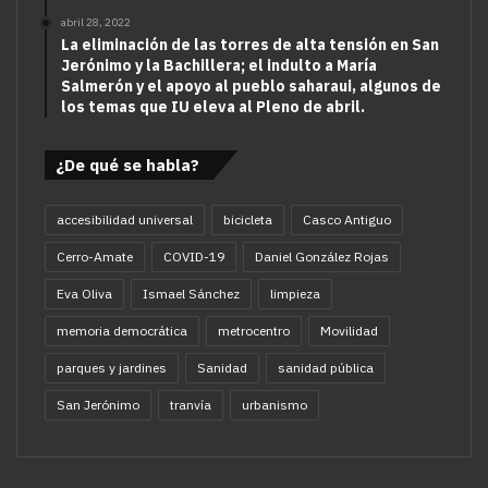
abril 28, 2022
La eliminación de las torres de alta tensión en San
Jerónimo y la Bachillera; el indulto a María
Salmerón y el apoyo al pueblo saharaui, algunos de
los temas que IU eleva al Pleno de abril.
¿De qué se habla?
accesibilidad universal
bicicleta
Casco Antiguo
Cerro-Amate
COVID-19
Daniel González Rojas
Eva Oliva
Ismael Sánchez
limpieza
memoria democrática
metrocentro
Movilidad
parques y jardines
Sanidad
sanidad pública
San Jerónimo
tranvía
urbanismo