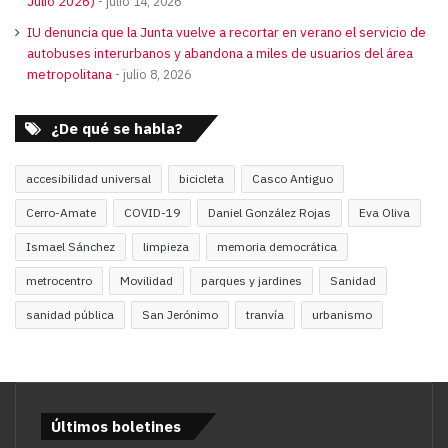
Julio 2026)
julio 14, 2026
IU denuncia que la Junta vuelve a recortar en verano el servicio de
autobuses interurbanos y abandona a miles de usuarios del área
metropolitana
julio 8, 2026
¿De qué se habla?
accesibilidad universal
bicicleta
Casco Antiguo
Cerro-Amate
COVID-19
Daniel González Rojas
Eva Oliva
Ismael Sánchez
limpieza
memoria democrática
metrocentro
Movilidad
parques y jardines
Sanidad
sanidad pública
San Jerónimo
tranvía
urbanismo
Últimos boletines