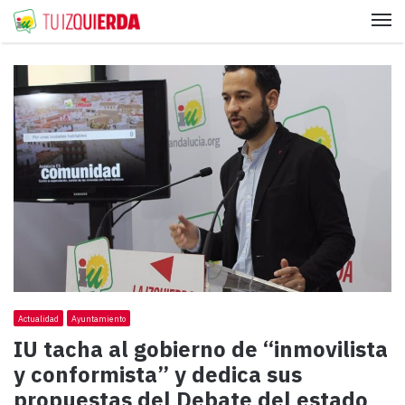
Me
Actualidad
Ayuntamiento
IU tacha al gobierno de “inmovilista
y conformista” y dedica sus
propuestas del Debate del estado