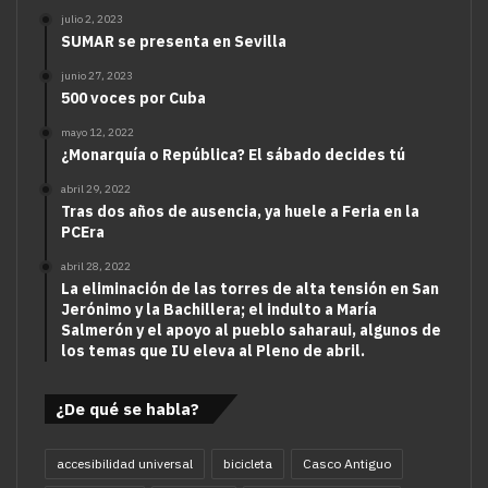
julio 2, 2023
SUMAR se presenta en Sevilla
junio 27, 2023
500 voces por Cuba
mayo 12, 2022
¿Monarquía o República? El sábado decides tú
abril 29, 2022
Tras dos años de ausencia, ya huele a Feria en la
PCEra
abril 28, 2022
La eliminación de las torres de alta tensión en San
Jerónimo y la Bachillera; el indulto a María
Salmerón y el apoyo al pueblo saharaui, algunos de
los temas que IU eleva al Pleno de abril.
¿De qué se habla?
accesibilidad universal
bicicleta
Casco Antiguo