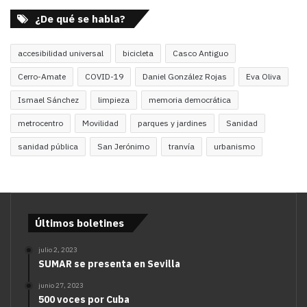
¿De qué se habla?
accesibilidad universal
bicicleta
Casco Antiguo
Cerro-Amate
COVID-19
Daniel González Rojas
Eva Oliva
Ismael Sánchez
limpieza
memoria democrática
metrocentro
Movilidad
parques y jardines
Sanidad
sanidad pública
San Jerónimo
tranvía
urbanismo
Últimos boletines
julio 2, 2023
SUMAR se presenta en Sevilla
junio 27, 2023
500 voces por Cuba