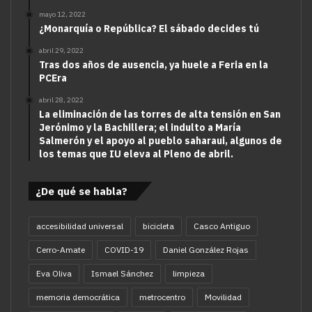
mayo 12, 2022
¿Monarquía o República? El sábado decides tú
abril 29, 2022
Tras dos años de ausencia, ya huele a Feria en la
PCEra
abril 28, 2022
La eliminación de las torres de alta tensión en San
Jerónimo y la Bachillera; el indulto a María
Salmerón y el apoyo al pueblo saharaui, algunos de
los temas que IU eleva al Pleno de abril.
¿De qué se habla?
accesibilidad universal
bicicleta
Casco Antiguo
Cerro-Amate
COVID-19
Daniel González Rojas
Eva Oliva
Ismael Sánchez
limpieza
memoria democrática
metrocentro
Movilidad