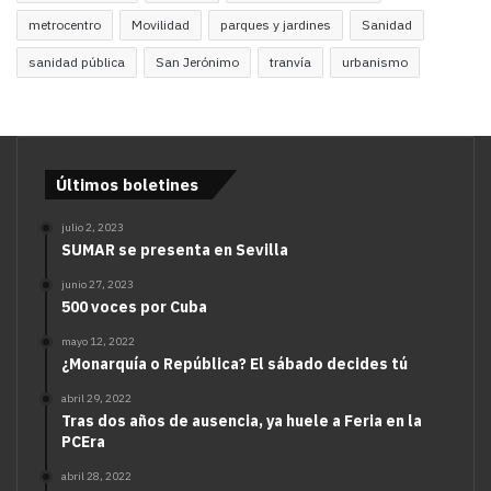
metrocentro
Movilidad
parques y jardines
Sanidad
sanidad pública
San Jerónimo
tranvía
urbanismo
Últimos boletines
julio 2, 2023
SUMAR se presenta en Sevilla
junio 27, 2023
500 voces por Cuba
mayo 12, 2022
¿Monarquía o República? El sábado decides tú
abril 29, 2022
Tras dos años de ausencia, ya huele a Feria en la
PCEra
abril 28, 2022