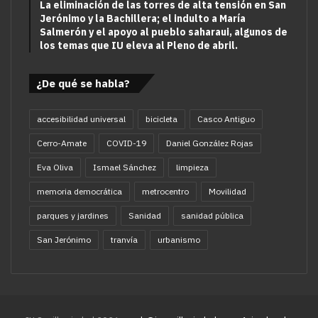
La eliminación de las torres de alta tensión en San
Jerónimo y la Bachillera; el indulto a María
Salmerón y el apoyo al pueblo saharaui, algunos de
los temas que IU eleva al Pleno de abril.
¿De qué se habla?
accesibilidad universal
bicicleta
Casco Antiguo
Cerro-Amate
COVID-19
Daniel González Rojas
Eva Oliva
Ismael Sánchez
limpieza
memoria democrática
metrocentro
Movilidad
parques y jardines
Sanidad
sanidad pública
San Jerónimo
tranvía
urbanismo