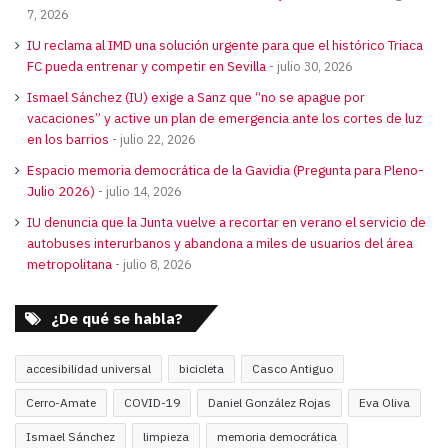
7, 2026
IU reclama al IMD una solución urgente para que el histórico Triaca
FC pueda entrenar y competir en Sevilla
julio 30, 2026
Ismael Sánchez (IU) exige a Sanz que “no se apague por
vacaciones” y active un plan de emergencia ante los cortes de luz
en los barrios
julio 22, 2026
Espacio memoria democrática de la Gavidia (Pregunta para Pleno-
Julio 2026)
julio 14, 2026
IU denuncia que la Junta vuelve a recortar en verano el servicio de
autobuses interurbanos y abandona a miles de usuarios del área
metropolitana
julio 8, 2026
¿De qué se habla?
accesibilidad universal
bicicleta
Casco Antiguo
Cerro-Amate
COVID-19
Daniel González Rojas
Eva Oliva
Ismael Sánchez
limpieza
memoria democrática