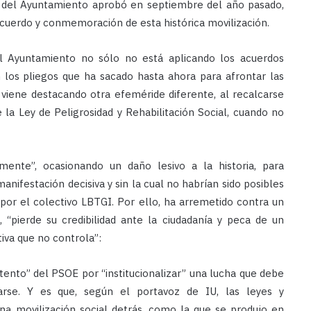
 del Ayuntamiento aprobó en septiembre del año pasado,
recuerdo y conmemoración de esta histórica movilización.
l Ayuntamiento no sólo no está aplicando los acuerdos
 los pliegos que ha sacado hasta ahora para afrontar las
e viene destacando otra efeméride diferente, al recalcarse
la Ley de Peligrosidad y Rehabilitación Social, cuando no
ente”, ocasionando un daño lesivo a la historia, para
manifestación decisiva y sin la cual no habrían sido posibles
 por el colectivo LBTGI. Por ello, ha arremetido contra un
, “pierde su credibilidad ante la ciudadanía y peca de un
tiva que no controla”:
tento” del PSOE por “institucionalizar” una lucha que debe
tarse. Y es que, según el portavoz de IU, las leyes y
na movilización social detrás, como la que se produjo en