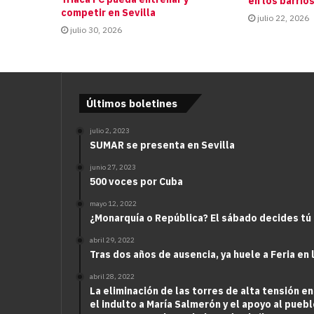
en los barrio
competir en Sevilla
julio 22, 2026
julio 30, 2026
Últimos boletines
julio 2, 2023
SUMAR se presenta en Sevilla
junio 27, 2023
500 voces por Cuba
mayo 12, 2022
¿Monarquía o República? El sábado decides tú
abril 29, 2022
Tras dos años de ausencia, ya huele a Feria en 
abril 28, 2022
La eliminación de las torres de alta tensión en
el indulto a María Salmerón y el apoyo al puebl