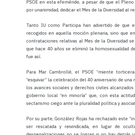
PSOE en esta efeméride, a pesar de que el Pleno
por unanimidad, dedicar el Mes de la Diversidad al 
Tanto IU como Participa han advertido de que e
recogidos en aquella moción plenaria, sino que en
contrataciones relativas al Mes de la Diversidad s
que hace 40 años se eliminó la homosexualidad de 
fue así.
Para Mar Cambrollé, el PSOE “miente torticeram
“esquivar” la celebración del 40 aniversario de una 
los avances sociales y derechos civiles alcanzados
gobierno local “en minoría” que, con esta actitud
sectarismo ciego ante la pluralidad política y asocia
Por su parte, González Rojas ha rechazado este “in
ser rescatada y reivindicada, en lugar de ocul
despenalizaciones no se logran si no hay detrás u