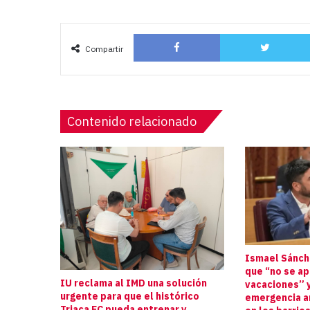
Facebook
Compartir
Contenido relacionado
Ismael Sánche
que “no se a
IU reclama al IMD una solución
vacaciones” y
urgente para que el histórico
emergencia an
Triaca FC pueda entrenar y