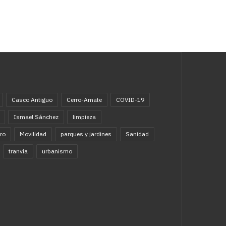
Casco Antiguo
Cerro-Amate
COVID-19
Ismael Sánchez
limpieza
ro
Movilidad
parques y jardines
Sanidad
tranvía
urbanismo