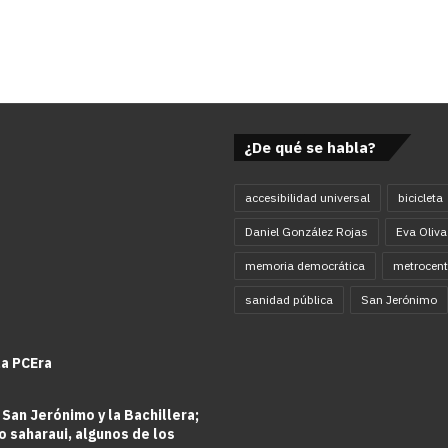
s
¿De qué se habla?
accesibilidad universal
bicicleta
Daniel González Rojas
Eva Oliva
memoria democrática
metrocent
sanidad pública
San Jerónimo
la PCEra
 San Jerónimo y la Bachillera;
o saharaui, algunos de los