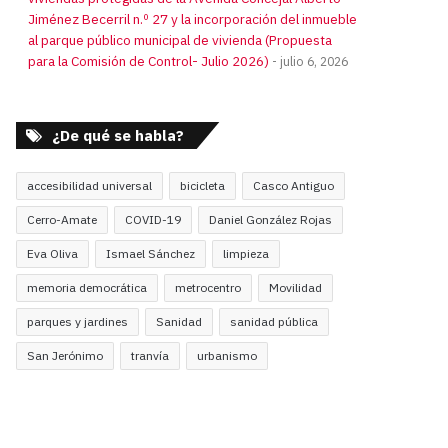
Jiménez Becerril n.º 27 y la incorporación del inmueble
al parque público municipal de vivienda (Propuesta
para la Comisión de Control- Julio 2026)
julio 6, 2026
¿De qué se habla?
accesibilidad universal
bicicleta
Casco Antiguo
Cerro-Amate
COVID-19
Daniel González Rojas
Eva Oliva
Ismael Sánchez
limpieza
memoria democrática
metrocentro
Movilidad
parques y jardines
Sanidad
sanidad pública
San Jerónimo
tranvía
urbanismo