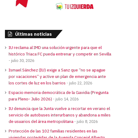
Últimas noticias
IU reclama al IMD una solución urgente para que el
histórico Triaca FC pueda entrenar y competir en Sevilla
julio 30, 2026
Ismael Sánchez (IU) exige a Sanz que “no se apague
por vacaciones” y active un plan de emergencia ante
los cortes de luz en los barrios
julio 22, 2026
Espacio memoria democrática de la Gavidia (Pregunta
para Pleno- Julio 2026)
julio 14, 2026
IU denuncia que la Junta vuelve a recortar en verano el
servicio de autobuses interurbanos y abandona a miles
de usuarios del área metropolitana
julio 8, 2026
Protección de las 102 familias residentes en las
viviendas protegidas de la Avenida Concejal Alberto