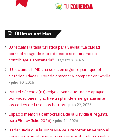
Últimas noticias
IU reclama la tasa turística para Sevilla: “La ciudad
corre el riesgo de morir de éxito si el turismo no
contribuye a sostenerla”
agosto 7, 2026
IU reclama al IMD una solución urgente para que el
histórico Triaca FC pueda entrenar y competir en Sevilla
julio 30, 2026
Ismael Sánchez (IU) exige a Sanz que “no se apague
por vacaciones” y active un plan de emergencia ante
los cortes de luz en los barrios
julio 22, 2026
Espacio memoria democrática de la Gavidia (Pregunta
para Pleno- Julio 2026)
julio 14, 2026
IU denuncia que la Junta vuelve a recortar en verano el
servicio de autobuses interurbanos y abandona a miles