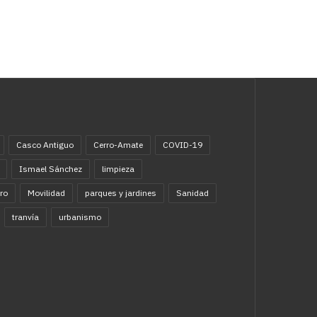
Casco Antiguo
Cerro-Amate
COVID-19
Ismael Sánchez
limpieza
ro
Movilidad
parques y jardines
Sanidad
tranvía
urbanismo