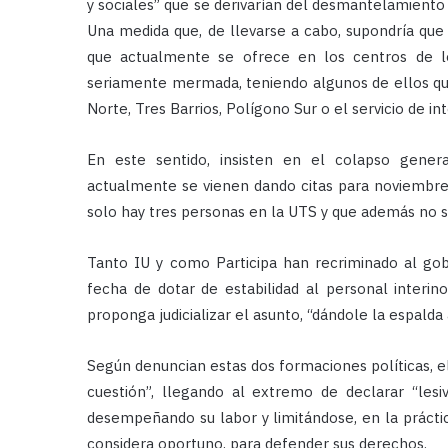
y sociales” que se derivarían del desmantelamiento
Una medida que, de llevarse a cabo, supondría que
que actualmente se ofrece en los centros de los
seriamente mermada, teniendo algunos de ellos qu
Norte, Tres Barrios, Polígono Sur o el servicio de in
En este sentido, insisten en el colapso genera
actualmente se vienen dando citas para noviembre
solo hay tres personas en la UTS y que además no s
Tanto IU y como Participa han recriminado al gob
fecha de dotar de estabilidad al personal interin
proponga judicializar el asunto, “dándole la espalda 
Según denuncian estas dos formaciones políticas, e
cuestión”, llegando al extremo de declarar “les
desempeñando su labor y limitándose, en la práctica,
considera oportuno, para defender sus derechos.