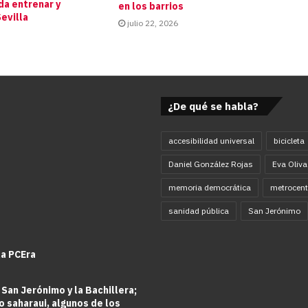
da entrenar y
en los barrios
evilla
julio 22, 2026
¿De qué se habla?
accesibilidad universal
bicicleta
Daniel González Rojas
Eva Oliva
memoria democrática
metrocent
sanidad pública
San Jerónimo
la PCEra
 San Jerónimo y la Bachillera;
o saharaui, algunos de los