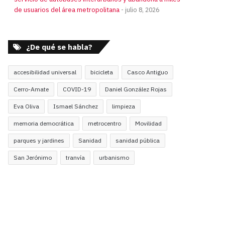
de usuarios del área metropolitana
julio 8, 2026
¿De qué se habla?
accesibilidad universal
bicicleta
Casco Antiguo
Cerro-Amate
COVID-19
Daniel González Rojas
Eva Oliva
Ismael Sánchez
limpieza
memoria democrática
metrocentro
Movilidad
parques y jardines
Sanidad
sanidad pública
San Jerónimo
tranvía
urbanismo