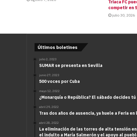
Triaca FC pue
competir en S
julio 30, 2026
Últimos boletines
julio 2, 2023
SUMAR se presenta en Sevilla
junio 27, 2023
500 voces por Cuba
mayo 12, 2022
¿Monarquía o República? El sábado decides tú
abril 29, 2022
Tras dos años de ausencia, ya huele a Feria en 
abril 28, 2022
La eliminación de las torres de alta tensión en
el indulto a María Salmerón y el apoyo al puebl