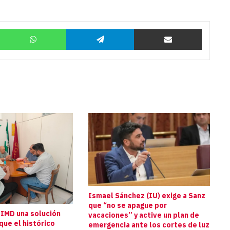
Twitter
WhatsApp
Telegram
Compartir por correo
Ismael Sánchez (IU) exige a Sanz
que “no se apague por
 IMD una solución
vacaciones” y active un plan de
que el histórico
emergencia ante los cortes de luz