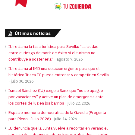
Últimas noticias
IU reclama la tasa turística para Sevilla: “La ciudad
corre el riesgo de morir de éxito si el turismo no
contribuye a sostenerla”
agosto 7, 2026
IU reclama al IMD una solución urgente para que el
histórico Triaca FC pueda entrenar y competir en Sevilla
julio 30, 2026
Ismael Sánchez (IU) exige a Sanz que “no se apague
por vacaciones” y active un plan de emergencia ante
los cortes de luz en los barrios
julio 22, 2026
Espacio memoria democrática de la Gavidia (Pregunta
para Pleno- Julio 2026)
julio 14, 2026
IU denuncia que la Junta vuelve a recortar en verano el
servicio de autobuses interurbanos y abandona a miles