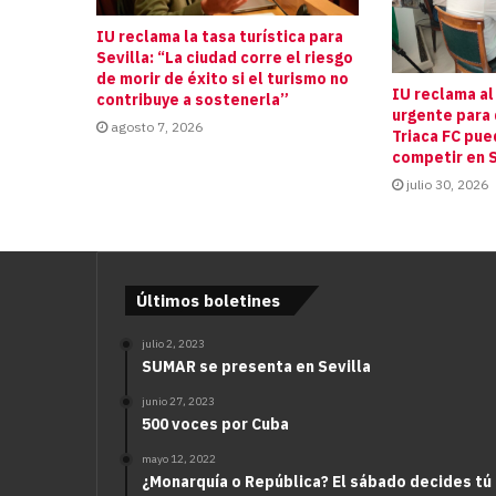
IU reclama la tasa turística para
Sevilla: “La ciudad corre el riesgo
de morir de éxito si el turismo no
IU reclama al
contribuye a sostenerla”
urgente para 
agosto 7, 2026
Triaca FC pue
competir en S
julio 30, 2026
Últimos boletines
julio 2, 2023
SUMAR se presenta en Sevilla
junio 27, 2023
500 voces por Cuba
mayo 12, 2022
¿Monarquía o República? El sábado decides tú