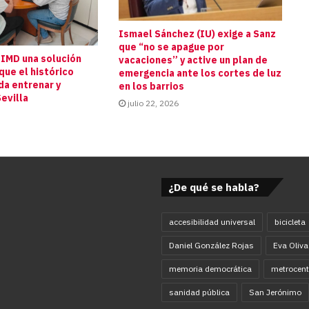
Ismael Sánchez (IU) exige a Sanz
que “no se apague por
 IMD una solución
vacaciones” y active un plan de
que el histórico
emergencia ante los cortes de luz
da entrenar y
en los barrios
evilla
julio 22, 2026
¿De qué se habla?
accesibilidad universal
bicicleta
Daniel González Rojas
Eva Oliva
memoria democrática
metrocent
sanidad pública
San Jerónimo