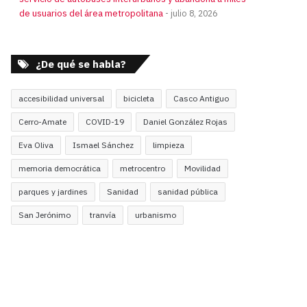
de usuarios del área metropolitana
julio 8, 2026
¿De qué se habla?
accesibilidad universal
bicicleta
Casco Antiguo
Cerro-Amate
COVID-19
Daniel González Rojas
Eva Oliva
Ismael Sánchez
limpieza
memoria democrática
metrocentro
Movilidad
parques y jardines
Sanidad
sanidad pública
San Jerónimo
tranvía
urbanismo