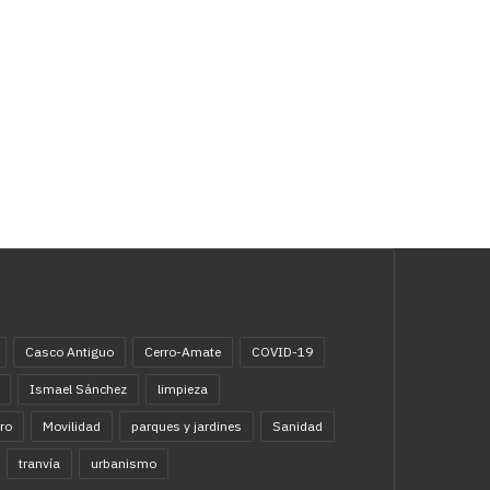
Casco Antiguo
Cerro-Amate
COVID-19
Ismael Sánchez
limpieza
ro
Movilidad
parques y jardines
Sanidad
tranvía
urbanismo