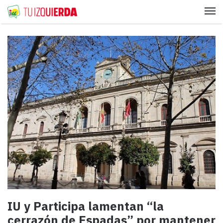
Me
IU y Participa lamentan “la
cerrazón de Espadas” por mantener