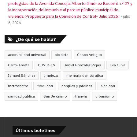
protegidas de la Avenida Concejal Alberto Jiménez Becerril n.º 27 y
la incorporación del inmueble al parque público municipal de
vivienda (Propuesta para la Comisión de Control- Julio 2026)
julio
6, 2026
¿De qué se habla?
accesibilidad universal
bicicleta
Casco Antiguo
Cerro-Amate
COVID-19
Daniel González Rojas
Eva Oliva
Ismael Sánchez
limpieza
memoria democrática
metrocentro
Movilidad
parques y jardines
Sanidad
sanidad pública
San Jerónimo
tranvía
urbanismo
Últimos boletines