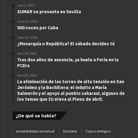
julio 2, 2023
SUMAR se presenta en Sevilla
junio 27, 2023
500 voces por Cuba
mayo 12, 2022
¿Monarquía o República? El sábado decides tú
abril 29, 2022
Tras dos años de ausencia, ya huele a Feria en la
PCEra
abril 28, 2022
La eliminación de las torres de alta tensión en San
Jerónimo y la Bachillera; el indulto a María
Salmerón y el apoyo al pueblo saharaui, algunos de
los temas que IU eleva al Pleno de abril.
¿De qué se habla?
accesibilidad universal
bicicleta
Casco Antiguo