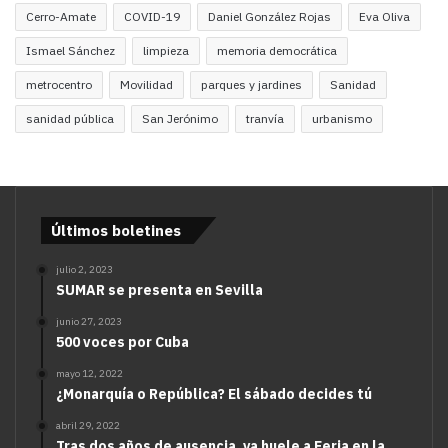
Cerro-Amate
COVID-19
Daniel González Rojas
Eva Oliva
Ismael Sánchez
limpieza
memoria democrática
metrocentro
Movilidad
parques y jardines
Sanidad
sanidad pública
San Jerónimo
tranvía
urbanismo
Últimos boletines
julio 2, 2023
SUMAR se presenta en Sevilla
junio 27, 2023
500 voces por Cuba
mayo 12, 2022
¿Monarquía o República? El sábado decides tú
abril 29, 2022
Tras dos años de ausencia, ya huele a Feria en la