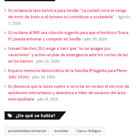
IU reclama la tasa turística para Sevilla: “La ciudad corre el riesgo
de morir de éxito si el turismo no contribuye a sostenerla”
agosto
7, 2026
IU reclama al IMD una solución urgente para que el histórico Triaca
FC pueda entrenar y competir en Sevilla
julio 30, 2026
Ismael Sánchez (IU) exige a Sanz que “no se apague por
vacaciones” y active un plan de emergencia ante los cortes de luz
en los barrios
julio 22, 2026
Espacio memoria democrática de la Gavidia (Pregunta para Pleno-
Julio 2026)
julio 14, 2026
IU denuncia que la Junta vuelve a recortar en verano el servicio de
autobuses interurbanos y abandona a miles de usuarios del área
metropolitana
julio 8, 2026
¿De qué se habla?
accesibilidad universal
bicicleta
Casco Antiguo