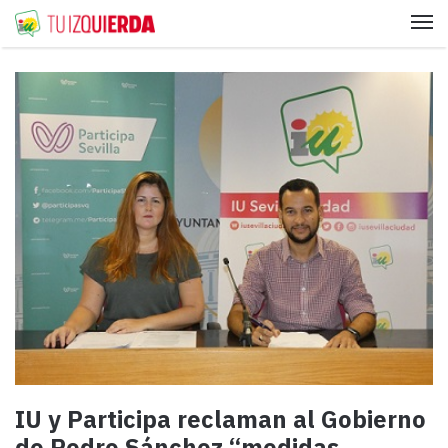
Me
IU y Participa reclaman al Gobierno
de Pedro Sánchez “medidas