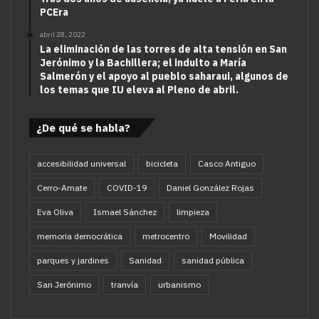
PCEra
abril 28, 2022
La eliminación de las torres de alta tensión en San
Jerónimo y la Bachillera; el indulto a María
Salmerón y el apoyo al pueblo saharaui, algunos de
los temas que IU eleva al Pleno de abril.
¿De qué se habla?
accesibilidad universal
bicicleta
Casco Antiguo
Cerro-Amate
COVID-19
Daniel González Rojas
Eva Oliva
Ismael Sánchez
limpieza
memoria democrática
metrocentro
Movilidad
parques y jardines
Sanidad
sanidad pública
San Jerónimo
tranvía
urbanismo