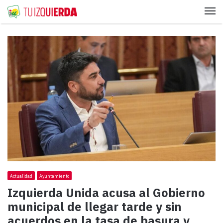
Me
Actualidad
Ayuntamiento
Izquierda Unida acusa al Gobierno
municipal de llegar tarde y sin
acuerdos en la tasa de basura y