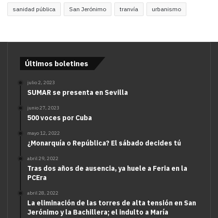
sanidad pública
San Jerónimo
tranvía
urbanismo
Últimos boletines
julio 2, 2023
SUMAR se presenta en Sevilla
junio 27, 2023
500 voces por Cuba
mayo 12, 2022
¿Monarquía o República? El sábado decides tú
abril 29, 2022
Tras dos años de ausencia, ya huele a Feria en la
PCEra
abril 28, 2022
La eliminación de las torres de alta tensión en San
Jerónimo y la Bachillera; el indulto a María