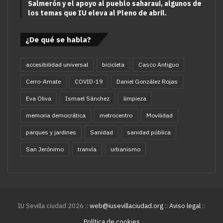
Salmerón y el apoyo al pueblo saharaui, algunos de
los temas que IU eleva al Pleno de abril.
¿De qué se habla?
accesibilidad universal
bicicleta
Casco Antiguo
Cerro-Amate
COVID-19
Daniel González Rojas
Eva Oliva
Ismael Sánchez
limpieza
memoria democrática
metrocentro
Movilidad
parques y jardines
Sanidad
sanidad pública
San Jerónimo
tranvía
urbanismo
IU Sevilla ciudad 2026 ::
web@iusevillaciudad.org
::
Aviso legal
::
Política de cookies