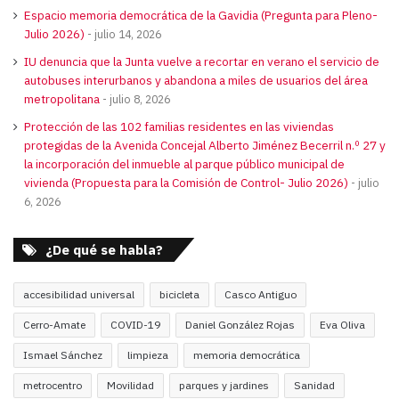
Espacio memoria democrática de la Gavidia (Pregunta para Pleno-
Julio 2026)
julio 14, 2026
IU denuncia que la Junta vuelve a recortar en verano el servicio de
autobuses interurbanos y abandona a miles de usuarios del área
metropolitana
julio 8, 2026
Protección de las 102 familias residentes en las viviendas
protegidas de la Avenida Concejal Alberto Jiménez Becerril n.º 27 y
la incorporación del inmueble al parque público municipal de
vivienda (Propuesta para la Comisión de Control- Julio 2026)
julio
6, 2026
¿De qué se habla?
accesibilidad universal
bicicleta
Casco Antiguo
Cerro-Amate
COVID-19
Daniel González Rojas
Eva Oliva
Ismael Sánchez
limpieza
memoria democrática
metrocentro
Movilidad
parques y jardines
Sanidad