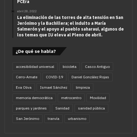
PCEra
abril 28, 2022
La eliminación de las torres de alta tensión en San
Jerónimo y la Bachillera; el indulto a María
Salmerón y el apoyo al pueblo saharaui, algunos de
los temas que IU eleva al Pleno de abril.
¿De qué se habla?
accesibilidad universal
bicicleta
Casco Antiguo
Cerro-Amate
COVID-19
Daniel González Rojas
Eva Oliva
Ismael Sánchez
limpieza
memoria democrática
metrocentro
Movilidad
parques y jardines
Sanidad
sanidad pública
San Jerónimo
tranvía
urbanismo