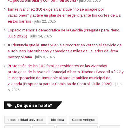
FC pueda entrenar y competir en Sevilla
julio 30, 2026
Ismael Sánchez (IU) exige a Sanz que “no se apague por
vacaciones” y active un plan de emergencia ante los cortes de luz
en los barrios
julio 22, 2026
Espacio memoria democrática de la Gavidia (Pregunta para Pleno-
Julio 2026)
julio 14, 2026
IU denuncia que la Junta vuelve a recortar en verano el servicio de
autobuses interurbanos y abandona a miles de usuarios del área
metropolitana
julio 8, 2026
Protección de las 102 familias residentes en las viviendas
protegidas de la Avenida Concejal Alberto Jiménez Becerril n.º 27 y
la incorporación del inmueble al parque público municipal de
vivienda (Propuesta para la Comisión de Control- Julio 2026)
julio
6, 2026
¿De qué se habla?
accesibilidad universal
bicicleta
Casco Antiguo