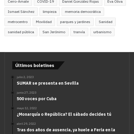
Cerro-Amate
COVID-19
Daniel González Rojas
Eva Oliva
Ismael Sánchez
limpieza
memoria democrática
metrocentro
Movilidad
parques y jardines
Sanidad
sanidad pública
San Jerónimo
tranvía
urbanismo
Últimos boletines
julio 2, 2023
SUMAR se presenta en Sevilla
junio 27, 2023
500 voces por Cuba
mayo 12, 2022
¿Monarquía o República? El sábado decides tú
abril 29, 2022
Tras dos años de ausencia, ya huele a Feria en la