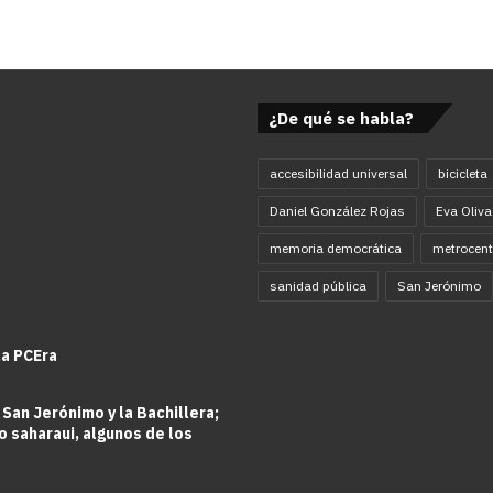
¿De qué se habla?
accesibilidad universal
bicicleta
Daniel González Rojas
Eva Oliva
memoria democrática
metrocent
sanidad pública
San Jerónimo
la PCEra
 San Jerónimo y la Bachillera;
o saharaui, algunos de los