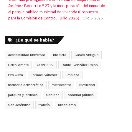
Jiménez Becerril n.º 27 y la incorporación del inmueble
al parque público municipal de vivienda (Propuesta
para la Comisión de Control- Julio 2026)
julio 6, 2026
¿De qué se habla?
accesibilidad universal
bicicleta
Casco Antiguo
Cerro-Amate
COVID-19
Daniel González Rojas
Eva Oliva
Ismael Sánchez
limpieza
memoria democrática
metrocentro
Movilidad
parques y jardines
Sanidad
sanidad pública
San Jerónimo
tranvía
urbanismo