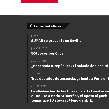
Últimos boletines
julio 2, 2023
SUMAR se presenta en Sevilla
junio 27, 2023
500 voces por Cuba
mayo 12, 2022
¿Monarquía o República? El sábado decides tú
abril 29, 2022
Tras dos años de ausencia, ya huele a Feria en 
abril 28, 2022
La eliminación de las torres de alta tensión en
el indulto a María Salmerón y el apoyo al puebl
temas que IU eleva al Pleno de abril.