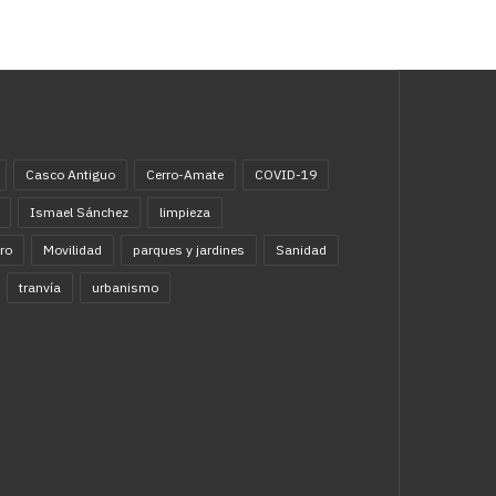
Casco Antiguo
Cerro-Amate
COVID-19
Ismael Sánchez
limpieza
ro
Movilidad
parques y jardines
Sanidad
tranvía
urbanismo