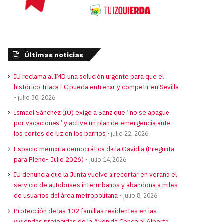
Últimas noticias
IU reclama al IMD una solución urgente para que el
histórico Triaca FC pueda entrenar y competir en Sevilla
julio 30, 2026
Ismael Sánchez (IU) exige a Sanz que “no se apague
por vacaciones” y active un plan de emergencia ante
los cortes de luz en los barrios
julio 22, 2026
Espacio memoria democrática de la Gavidia (Pregunta
para Pleno- Julio 2026)
julio 14, 2026
IU denuncia que la Junta vuelve a recortar en verano el
servicio de autobuses interurbanos y abandona a miles
de usuarios del área metropolitana
julio 8, 2026
Protección de las 102 familias residentes en las
viviendas protegidas de la Avenida Concejal Alberto