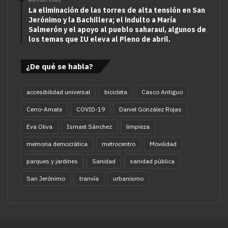
La eliminación de las torres de alta tensión en San
Jerónimo y la Bachillera; el indulto a María
Salmerón y el apoyo al pueblo saharaui, algunos de
los temas que IU eleva al Pleno de abril.
¿De qué se habla?
accesibilidad universal
bicicleta
Casco Antiguo
Cerro-Amate
COVID-19
Daniel González Rojas
Eva Oliva
Ismael Sánchez
limpieza
memoria democrática
metrocentro
Movilidad
parques y jardines
Sanidad
sanidad pública
San Jerónimo
tranvía
urbanismo