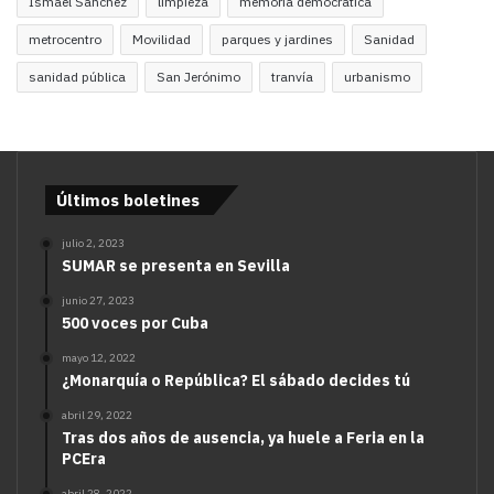
Ismael Sánchez
limpieza
memoria democrática
metrocentro
Movilidad
parques y jardines
Sanidad
sanidad pública
San Jerónimo
tranvía
urbanismo
Últimos boletines
julio 2, 2023
SUMAR se presenta en Sevilla
junio 27, 2023
500 voces por Cuba
mayo 12, 2022
¿Monarquía o República? El sábado decides tú
abril 29, 2022
Tras dos años de ausencia, ya huele a Feria en la
PCEra
abril 28, 2022