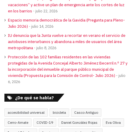
vacaciones” y active un plan de emergencia ante los cortes de luz
en los barrios
julio 22, 2026
Espacio memoria democrática de la Gavidia (Pregunta para Pleno-
Julio 2026)
julio 14, 2026
IU denuncia que la Junta vuelve a recortar en verano el servicio de
autobuses interurbanos y abandona a miles de usuarios del área
metropolitana
julio 8, 2026
Protección de las 102 familias residentes en las viviendas
protegidas de la Avenida Concejal Alberto Jiménez Becerril n.º 27 y
la incorporación del inmueble al parque público municipal de
vivienda (Propuesta para la Comisión de Control- Julio 2026)
julio
6, 2026
¿De qué se habla?
accesibilidad universal
bicicleta
Casco Antiguo
Cerro-Amate
COVID-19
Daniel González Rojas
Eva Oliva