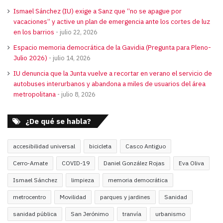
Ismael Sánchez (IU) exige a Sanz que “no se apague por
vacaciones” y active un plan de emergencia ante los cortes de luz
en los barrios
julio 22, 2026
Espacio memoria democrática de la Gavidia (Pregunta para Pleno-
Julio 2026)
julio 14, 2026
IU denuncia que la Junta vuelve a recortar en verano el servicio de
autobuses interurbanos y abandona a miles de usuarios del área
metropolitana
julio 8, 2026
¿De qué se habla?
accesibilidad universal
bicicleta
Casco Antiguo
Cerro-Amate
COVID-19
Daniel González Rojas
Eva Oliva
Ismael Sánchez
limpieza
memoria democrática
metrocentro
Movilidad
parques y jardines
Sanidad
sanidad pública
San Jerónimo
tranvía
urbanismo