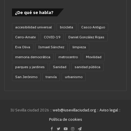
¿De qué se habla?
accesibilidad universal
bicicleta
Casco Antiguo
Cerro-Amate
COVID-19
Daniel González Rojas
Eva Oliva
Ismael Sánchez
limpieza
memoria democrática
metrocentro
Movilidad
parques y jardines
Sanidad
sanidad pública
San Jerónimo
tranvía
urbanismo
IU Sevilla ciudad 2026 ::
web@iusevillaciudad.org
::
Aviso legal
::
Política de cookies
Facebook
Twitter
YouTube
Instagram
Telegram