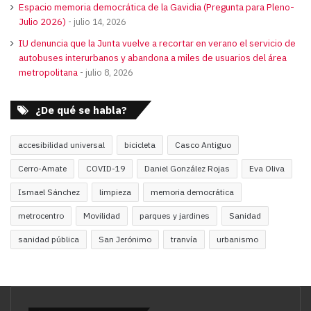
Espacio memoria democrática de la Gavidia (Pregunta para Pleno-
Julio 2026)
julio 14, 2026
IU denuncia que la Junta vuelve a recortar en verano el servicio de
autobuses interurbanos y abandona a miles de usuarios del área
metropolitana
julio 8, 2026
¿De qué se habla?
accesibilidad universal
bicicleta
Casco Antiguo
Cerro-Amate
COVID-19
Daniel González Rojas
Eva Oliva
Ismael Sánchez
limpieza
memoria democrática
metrocentro
Movilidad
parques y jardines
Sanidad
sanidad pública
San Jerónimo
tranvía
urbanismo