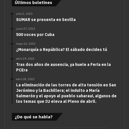
Últimos boletines
julio 2, 2023
SUMAR se presenta en Sevilla
junio 27, 2023
500 voces por Cuba
mayo 12, 2022
¿Monarquía o República? El sábado decides tú
abril 29, 2022
Tras dos años de ausencia, ya huele a Feria en la
PCEra
abril 28, 2022
La eliminación de las torres de alta tensión en San
Jerónimo y la Bachillera; el indulto a María
Salmerón y el apoyo al pueblo saharaui, algunos de
los temas que IU eleva al Pleno de abril.
¿De qué se habla?