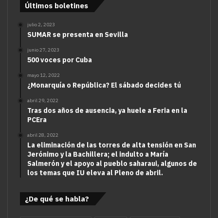
Últimos boletines
julio 2, 2023
SUMAR se presenta en Sevilla
junio 27, 2023
500 voces por Cuba
mayo 12, 2022
¿Monarquía o República? El sábado decides tú
abril 29, 2022
Tras dos años de ausencia, ya huele a Feria en la
PCEra
abril 28, 2022
La eliminación de las torres de alta tensión en San
Jerónimo y la Bachillera; el indulto a María
Salmerón y el apoyo al pueblo saharaui, algunos de
los temas que IU eleva al Pleno de abril.
¿De qué se habla?