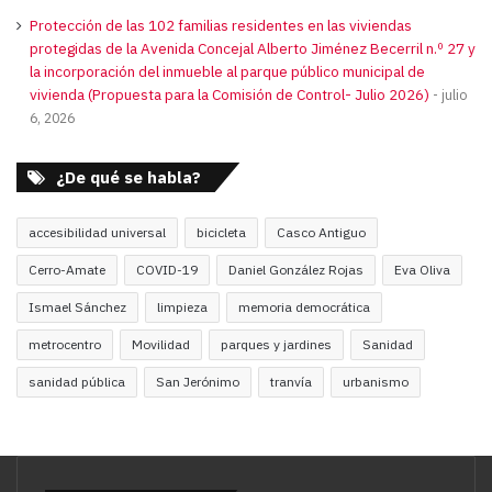
Protección de las 102 familias residentes en las viviendas
protegidas de la Avenida Concejal Alberto Jiménez Becerril n.º 27 y
la incorporación del inmueble al parque público municipal de
vivienda (Propuesta para la Comisión de Control- Julio 2026)
julio
6, 2026
¿De qué se habla?
accesibilidad universal
bicicleta
Casco Antiguo
Cerro-Amate
COVID-19
Daniel González Rojas
Eva Oliva
Ismael Sánchez
limpieza
memoria democrática
metrocentro
Movilidad
parques y jardines
Sanidad
sanidad pública
San Jerónimo
tranvía
urbanismo