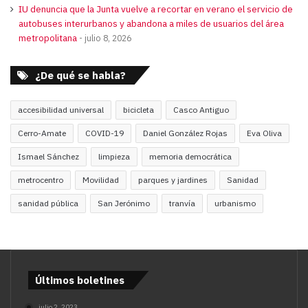
IU denuncia que la Junta vuelve a recortar en verano el servicio de
autobuses interurbanos y abandona a miles de usuarios del área
metropolitana
julio 8, 2026
¿De qué se habla?
accesibilidad universal
bicicleta
Casco Antiguo
Cerro-Amate
COVID-19
Daniel González Rojas
Eva Oliva
Ismael Sánchez
limpieza
memoria democrática
metrocentro
Movilidad
parques y jardines
Sanidad
sanidad pública
San Jerónimo
tranvía
urbanismo
Últimos boletines
julio 2, 2023