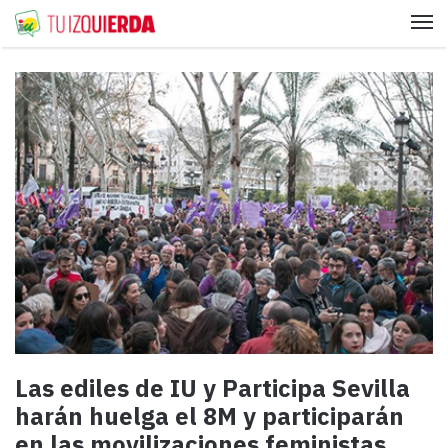
Me
Las ediles de IU y Participa Sevilla
harán huelga el 8M y participarán
en las movilizaciones feministas