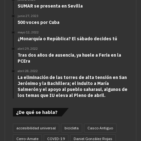
SUMAR se presenta en Sevilla
junio 27, 2023
500 voces por Cuba
mayo 12, 2022
¿Monarquía o República? El sábado decides tú
abril 29, 2022
Tras dos años de ausencia, ya huele a Feria en la
PCEra
abril 28, 2022
La eliminación de las torres de alta tensión en San
Jerónimo y la Bachillera; el indulto a María
Salmerón y el apoyo al pueblo saharaui, algunos de
los temas que IU eleva al Pleno de abril.
¿De qué se habla?
accesibilidad universal
bicicleta
Casco Antiguo
Cerro-Amate
COVID-19
Daniel González Rojas